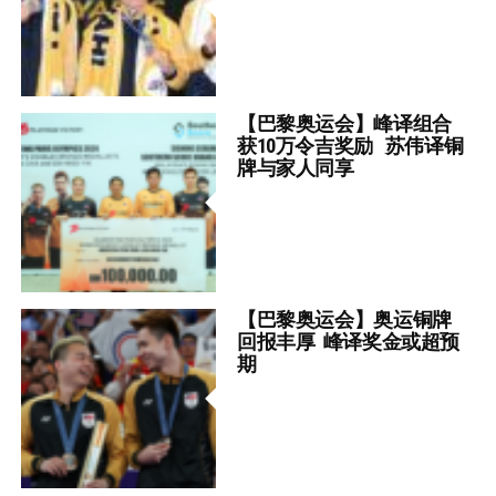
【巴黎奥运会】峰译组合
获10万令吉奖励 苏伟译铜
牌与家人同享
【巴黎奥运会】奥运铜牌
回报丰厚 峰译奖金或超预
期