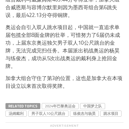
合威恩斯与容博尔默里则因为墨西哥组合第6跳失
误，最后422.13分夺得铜牌。
奥运会自引入双人跳水项目起，中国就一直追求单
届包揽全部8面金牌的壮举，可惜努力了6届仍未成
功，上届东京奥运独欠男子双人10公尺跳台的金
牌，无法完成完扫任务。本届派出初战奥运的杨昊
与练俊杰，成功从5次出战奥运的戴利身上抢回金
牌。
加拿大组合守住了第3的位置，这也是加拿大在本项
目设立以来首次取得奖牌。
RELATED TOPICS
2024年巴黎奥运会
中国梦之队
汤姆戴利
男子双人10公尺跳台
练俊杰与杨昊
跳水项目
ADVERTISEMENT