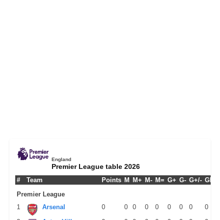
England
Premier League table 2026
#
Team
Points
M
M+
M-
M=
G+
G-
G+/-
GPM
Premier League
1
Arsenal
0
0
0
0
0
0
0
0
0