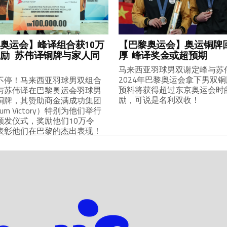
奥运会】峰译组合获10万
【巴黎奥运会】奥运铜牌
励 苏伟译铜牌与家人同
厚 峰译奖金或超预期
马来西亚羽球男双谢定峰与苏
2024年巴黎奥运会拿下男双
不停！马来西亚羽球男双组合
预料将获得超过东京奥运会时
与苏伟译在巴黎奥运会羽球男
励，可说是名利双收！
铜牌，其赞助商金满成功集团
inum Victory）特别为他们举行
颁发仪式，奖励他们10万令
表彰他们在巴黎的杰出表现！