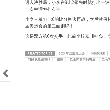
进入决胜局，小李在3比2领先时就打出一波
一次申请包扎右手。
小李带着11比6的比分换边再战，之后就保
届奥运会的第二面铜牌！
这是双方第6次交手，此前李梓嘉1胜4负。
RELATED TOPICS
2024年巴黎奥运会
HEADLINE
羽球男单铜牌战
铜牌
马来西亚羽球男单
马来