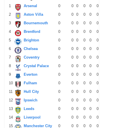
1
Arsenal
0
0
0
0
0
0
0
0
0
2
Aston Villa
0
0
0
0
0
0
0
0
0
3
Bournemouth
0
0
0
0
0
0
0
0
0
4
Brentford
0
0
0
0
0
0
0
0
0
5
Brighton
0
0
0
0
0
0
0
0
0
6
Chelsea
0
0
0
0
0
0
0
0
0
7
Coventry
0
0
0
0
0
0
0
0
0
8
Crystal Palace
0
0
0
0
0
0
0
0
0
9
Everton
0
0
0
0
0
0
0
0
0
10
Fulham
0
0
0
0
0
0
0
0
0
11
Hull City
0
0
0
0
0
0
0
0
0
12
Ipswich
0
0
0
0
0
0
0
0
0
13
Leeds
0
0
0
0
0
0
0
0
0
14
Liverpool
0
0
0
0
0
0
0
0
0
15
Manchester City
0
0
0
0
0
0
0
0
0