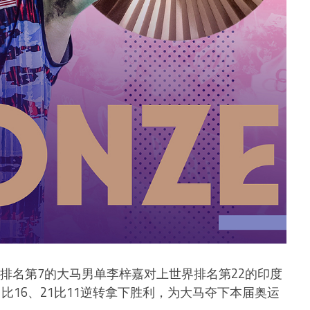
界排名第7的大马男单李梓嘉对上世界排名第22的印度
1比16、21比11逆转拿下胜利，为大马夺下本届奥运