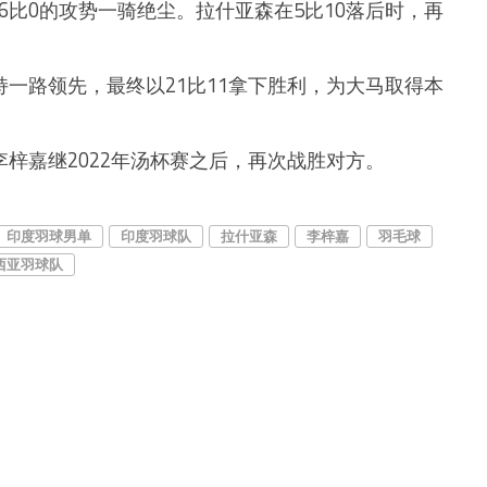
6比0的攻势一骑绝尘。拉什亚森在5比10落后时，再
持一路领先，最终以21比11拿下胜利，为大马取得本
李梓嘉继2022年汤杯赛之后，再次战胜对方。
印度羽球男单
印度羽球队
拉什亚森
李梓嘉
羽毛球
西亚羽球队