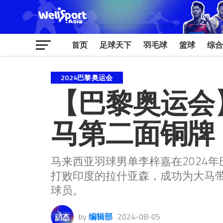
首页
足球天下
羽毛球
篮球
综合
2024巴黎奥运会
【巴黎奥运会
马第二面铜牌
马来西亚羽球男单李梓嘉在2024年
打败印度的拉什亚森，成功为大马
球员。
by
编辑部
2024-08-05