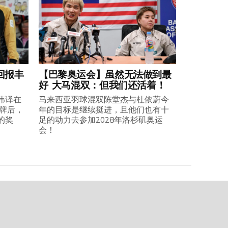
回报丰
【巴黎奥运会】虽然无法做到最
好 大马混双：但我们还活着！
伟译在
马来西亚羽球混双陈堂杰与杜依蔚今
铜牌后，
年的目标是继续挺进，且他们也有十
的奖
足的动力去参加2028年洛杉矶奥运
会！