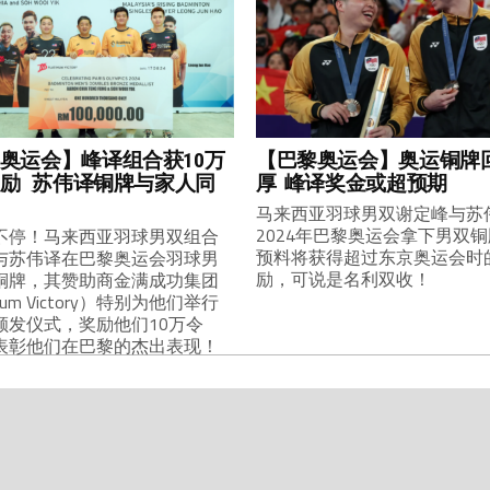
奥运会】峰译组合获10万
【巴黎奥运会】奥运铜牌
励 苏伟译铜牌与家人同
厚 峰译奖金或超预期
马来西亚羽球男双谢定峰与苏
2024年巴黎奥运会拿下男双
不停！马来西亚羽球男双组合
预料将获得超过东京奥运会时
与苏伟译在巴黎奥运会羽球男
励，可说是名利双收！
铜牌，其赞助商金满成功集团
inum Victory）特别为他们举行
颁发仪式，奖励他们10万令
表彰他们在巴黎的杰出表现！