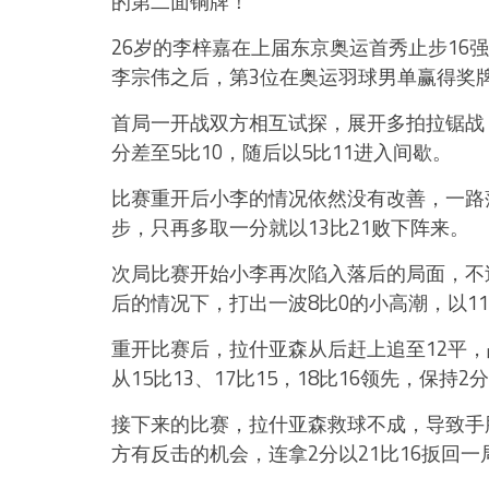
的第二面铜牌！
26岁的李梓嘉在上届东京奥运首秀止步16
李宗伟之后，第3位在奥运羽球男单赢得奖
首局一开战双方相互试探，展开多拍拉锯战
分差至5比10，随后以5比11进入间歇。
比赛重开后小李的情况依然没有改善，一路落
步，只再多取一分就以13比21败下阵来。
次局比赛开始小李再次陷入落后的局面，不
后的情况下，打出一波8比0的小高潮，以1
重开比赛后，拉什亚森从后赶上追至12平
从15比13、17比15，18比16领先，保持
接下来的比赛，拉什亚森救球不成，导致手肘
方有反击的机会，连拿2分以21比16扳回一