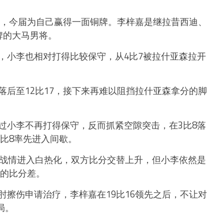
强，今届为自己赢得一面铜牌。李梓嘉是继拉昔西迪、
牌的大马男将。
，小李也相对打得比较保守，从4比7被拉什亚森拉开
后至12比17，接下来再难以阻挡拉什亚森拿分的脚
过小李不再打得保守，反而抓紧空隙突击，在3比8落
1比8率先进入间歇。
，战情进入白热化，双方比分交替上升，但小李依然是
2分的比分差。
擦伤申请治疗，李梓嘉在19比16领先之后，不让对
局。