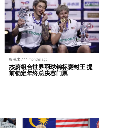
/ 11 months ago
羽毛球
杰蔚组合世界羽球锦标赛封王 提
前锁定年终总决赛门票