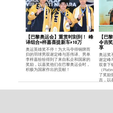
【巴黎奥运会】重赏时刻到！ 峰
【巴黎
译组合+梓嘉喜提新车+10万
令吉奖
享
奥运英雄奖不停！为大马夺得铜牌而
归的羽球男双谢定峰与苏伟译、男单
奥运奖
李梓嘉纷纷得到了来自私企和国家的
谢定峰
奖励，以嘉奖他们在巴黎奥运会时，
双拿下
积极为国家作出的贡献！
（Plat
了奖励
吉，以