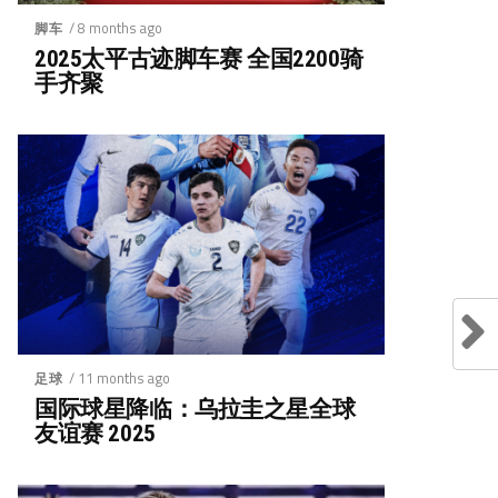
/ 8 months ago
脚车
2025太平古迹脚车赛 全国2200骑
手齐聚
/ 11 months ago
足球
国际球星降临：乌拉圭之星全球
友谊赛 2025