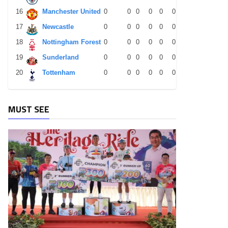
16
Manchester United
0
0
0
0
0
0
0
0
0
17
Newcastle
0
0
0
0
0
0
0
0
0
18
Nottingham Forest
0
0
0
0
0
0
0
0
0
19
Sunderland
0
0
0
0
0
0
0
0
0
20
Tottenham
0
0
0
0
0
0
0
0
0
MUST SEE