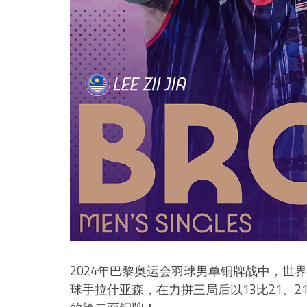
2024年巴黎奥运会羽球男单铜牌战中，世
球手拉什亚森，在力拼三局后以13比21、2