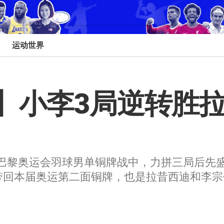
运动世界
】小李3局逆转胜拉
巴黎奥运会羽球男单铜牌战中，力拼三局后先盛后衰
带回本届奥运第二面铜牌，也是拉昔西迪和李宗