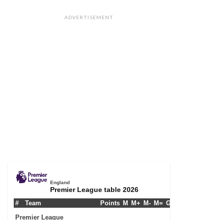
ADVERTISEMENT
England
Premier League table 2026
#
Team
Points
M
M+
M-
M=
G+
G-
G+/-
GPM
Premier League