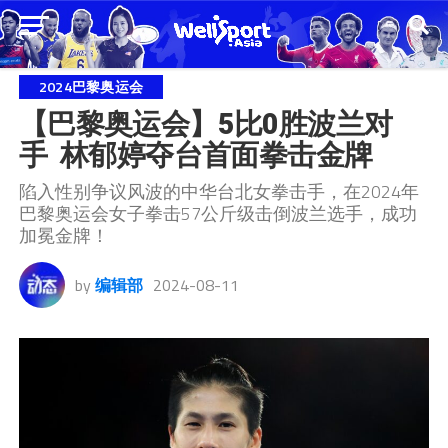
2024巴黎奥运会
【巴黎奥运会】5比0胜波兰对
手  林郁婷夺台首面拳击金牌
陷入性别争议风波的中华台北女拳击手，在2024年
巴黎奥运会女子拳击57公斤级击倒波兰选手，成功
加冕金牌！
by
编辑部
2024-08-11