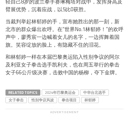
轻自己8岁的波兰拳手赛琳梅塔对战中，发挥身高及
臂展优势，沉着应战，以5比0获胜。
当裁判举起林郁婷的手，宣布她胜出的那一刻，新
北市的群众爆出欢呼。在“世界No.1林郁婷！”的欢呼
声中，廖秀宸一边喊着女儿的名字，一边挥舞着国
旗。笑容绽放的脸上，有隐藏不住的泪花。
和林郁婷一样在本届巴黎奥运陷入性别争议的阿尔
及利亚女子拳击选手凯利夫，也在周五举行的拳击
女子66公斤级决赛，击败中国的杨柳，夺下金牌。
RELATED TOPICS
2024年巴黎奥运会
中华台北选手
女子拳击
性别争议风波
拳击项目
林郁婷
ADVERTISEMENT