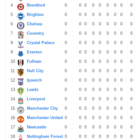
4
Brentford
0
0
0
0
0
0
0
0
0
5
Brighton
0
0
0
0
0
0
0
0
0
6
Chelsea
0
0
0
0
0
0
0
0
0
7
Coventry
0
0
0
0
0
0
0
0
0
8
Crystal Palace
0
0
0
0
0
0
0
0
0
9
Everton
0
0
0
0
0
0
0
0
0
10
Fulham
0
0
0
0
0
0
0
0
0
11
Hull City
0
0
0
0
0
0
0
0
0
12
Ipswich
0
0
0
0
0
0
0
0
0
13
Leeds
0
0
0
0
0
0
0
0
0
14
Liverpool
0
0
0
0
0
0
0
0
0
15
Manchester City
0
0
0
0
0
0
0
0
0
16
Manchester United
0
0
0
0
0
0
0
0
0
17
Newcastle
0
0
0
0
0
0
0
0
0
18
Nottingham Forest
0
0
0
0
0
0
0
0
0