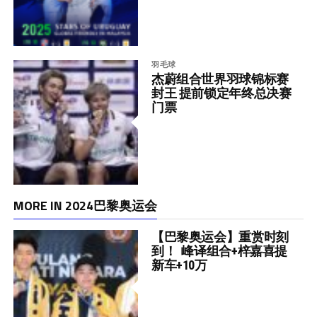
羽毛球
杰蔚组合世界羽球锦标赛
封王 提前锁定年终总决赛
门票
MORE IN 2024巴黎奥运会
【巴黎奥运会】重赏时刻
到！ 峰译组合+梓嘉喜提
新车+10万