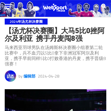
2024年汤尤杯决赛圈
【汤尤杯决赛圈】大马5比0挫阿
尔及利亚  携手丹麦闯8强
马来西亚羽球男队在汤姆斯杯决赛圈小组赛第二轮
比赛中，兵不血刃以5比0拿下非洲冠军阿尔及利
亚，携手早前同样5比0打败香港的丹麦，携手晋级8
强赛！
by
编辑部
2024-04-28