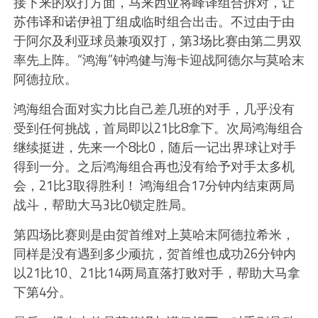
接下来的双打方面，马来西亚将峰译组合拆对，让
苏伟译和诺伊祖丁组成临时组合出击。不过由于由
于阿尔及利亚球员兼项双打，第3场比赛由第二男双
率先上阵。“鸿海”钟鸿健与海卡迎战阿德尔与莫哈末
阿德拉欣。
鸿海组合面对实力比自己差几班的对手，几乎没有
受到任何挑战，首局即以21比8拿下。次局鸿海组合
继续挺进，先来一个8比0，随后一记出界球让对手
得到一分。之后鸿海组合再也没有给予对手太多机
会，21比3取得胜利！ 鸿海组合17分钟内结束两局
战斗，帮助大马3比0锁定胜局。
第四场比赛则是由贺首维对上莫哈末阿德拉希米，
同样是没有遇到多少顽抗，贺首维也成功26分钟内
以21比10、21比14两局直落打败对手，帮助大马拿
下第4分。