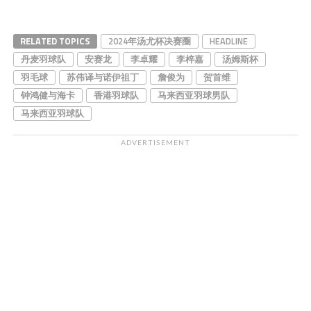
RELATED TOPICS
2024年汤尤杯决赛圈
HEADLINE
丹麦羽球队
安赛龙
李卓耀
李梓嘉
汤姆斯杯
羽毛球
苏伟译与诺伊祖丁
詹俊为
贺首维
钟鸿健与海卡
香港羽球队
马来西亚羽球男队
马来西亚羽球队
ADVERTISEMENT