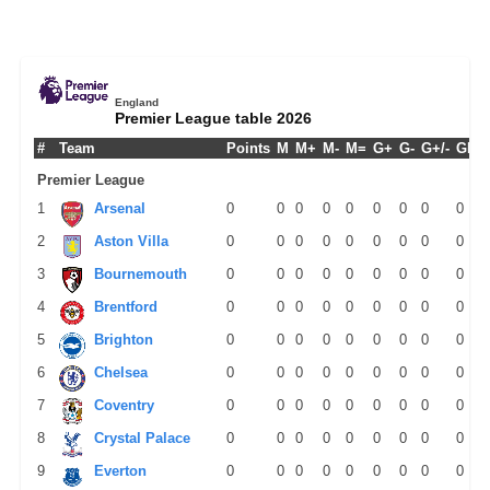
England
Premier League table 2026
#
Team
Points
M
M+
M-
M=
G+
G-
G+/-
GPM
Premier League
1
Arsenal
0
0
0
0
0
0
0
0
0
2
Aston Villa
0
0
0
0
0
0
0
0
0
3
Bournemouth
0
0
0
0
0
0
0
0
0
4
Brentford
0
0
0
0
0
0
0
0
0
5
Brighton
0
0
0
0
0
0
0
0
0
6
Chelsea
0
0
0
0
0
0
0
0
0
7
Coventry
0
0
0
0
0
0
0
0
0
8
Crystal Palace
0
0
0
0
0
0
0
0
0
9
Everton
0
0
0
0
0
0
0
0
0