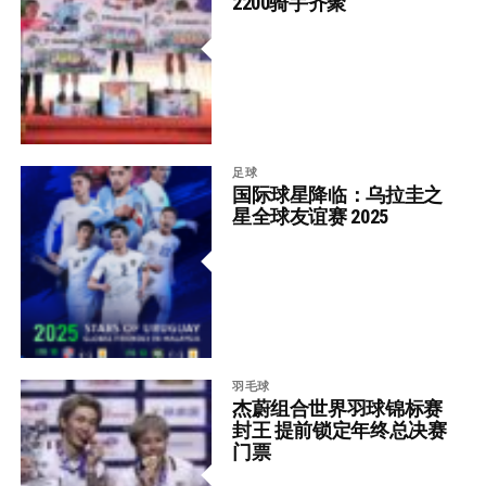
2200骑手齐聚
足球
国际球星降临：乌拉圭之
星全球友谊赛 2025
羽毛球
杰蔚组合世界羽球锦标赛
封王 提前锁定年终总决赛
门票