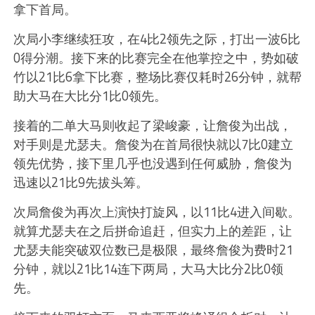
拿下首局。
次局小李继续狂攻，在4比2领先之际，打出一波6比
0得分潮。接下来的比赛完全在他掌控之中，势如破
竹以21比6拿下比赛，整场比赛仅耗时26分钟，就帮
助大马在大比分1比0领先。
接着的二单大马则收起了梁峻豪，让詹俊为出战，
对手则是尤瑟夫。詹俊为在首局很快就以7比0建立
领先优势，接下里几乎也没遇到任何威胁，詹俊为
迅速以21比9先拔头筹。
次局詹俊为再次上演快打旋风，以11比4进入间歇。
就算尤瑟夫在之后拼命追赶，但实力上的差距，让
尤瑟夫能突破双位数已是极限，最终詹俊为费时21
分钟，就以21比14连下两局，大马大比分2比0领
先。