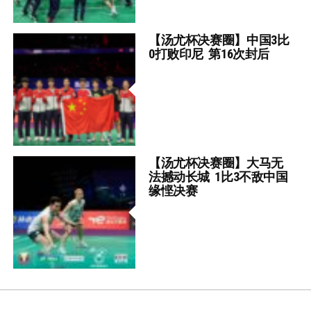
【汤尤杯决赛圈】中国3比
0打败印尼 第16次封后
【汤尤杯决赛圈】大马无
法撼动长城 1比3不敌中国
缘悭决赛