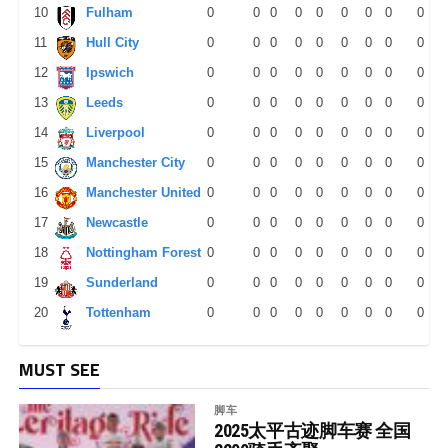
10
Fulham
0
0
0
0
0
0
0
0
0
11
Hull City
0
0
0
0
0
0
0
0
0
12
Ipswich
0
0
0
0
0
0
0
0
0
13
Leeds
0
0
0
0
0
0
0
0
0
14
Liverpool
0
0
0
0
0
0
0
0
0
15
Manchester City
0
0
0
0
0
0
0
0
0
16
Manchester United
0
0
0
0
0
0
0
0
0
17
Newcastle
0
0
0
0
0
0
0
0
0
18
Nottingham Forest
0
0
0
0
0
0
0
0
0
19
Sunderland
0
0
0
0
0
0
0
0
0
20
Tottenham
0
0
0
0
0
0
0
0
0
MUST SEE
脚车
2025太平古迹脚车赛 全国