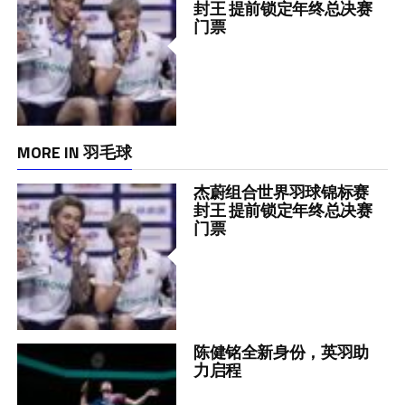
封王 提前锁定年终总决赛
门票
MORE IN 羽毛球
杰蔚组合世界羽球锦标赛
封王 提前锁定年终总决赛
门票
陈健铭全新身份，英羽助
力启程