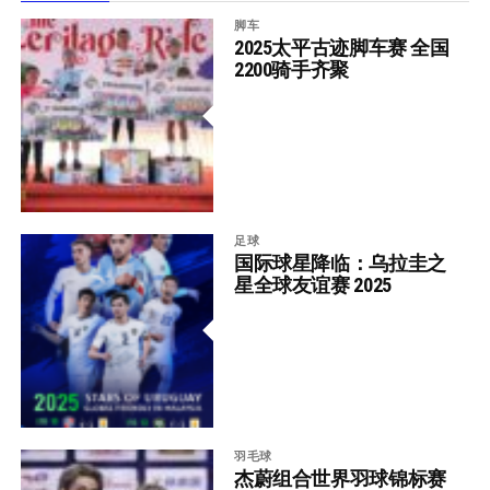
脚车
2025太平古迹脚车赛 全国
2200骑手齐聚
足球
国际球星降临：乌拉圭之
星全球友谊赛 2025
羽毛球
杰蔚组合世界羽球锦标赛