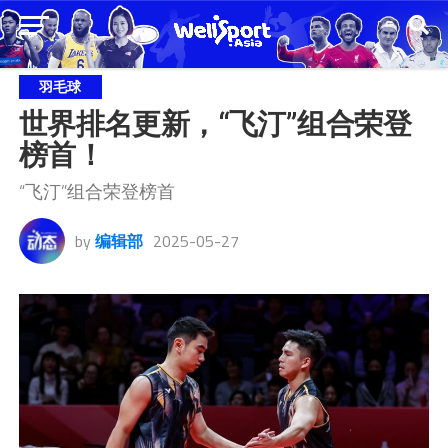
羽毛球
世界排名更新，“飞汀”组合荣登
榜首！
“飞汀”组合荣登榜首
by
编辑部
2025-05-27