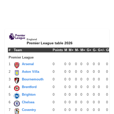
England
Premier League table 2026
#
Team
Points
M
M+
M-
M=
G+
G-
G+/-
GPM
Premier League
1
Arsenal
0
0
0
0
0
0
0
0
0
2
Aston Villa
0
0
0
0
0
0
0
0
0
3
Bournemouth
0
0
0
0
0
0
0
0
0
4
Brentford
0
0
0
0
0
0
0
0
0
5
Brighton
0
0
0
0
0
0
0
0
0
6
Chelsea
0
0
0
0
0
0
0
0
0
7
Coventry
0
0
0
0
0
0
0
0
0