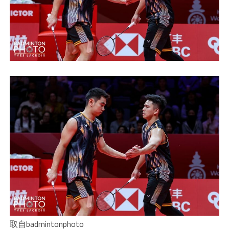
取自badmintonphoto