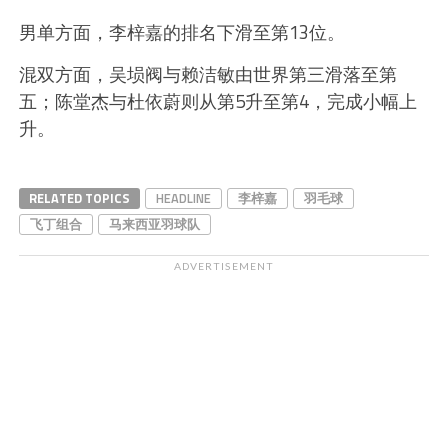
男单方面，李梓嘉的排名下滑至第13位。
混双方面，吴埙阀与赖洁敏由世界第三滑落至第
五；陈堂杰与杜依蔚则从第5升至第4，完成小幅上
升。
RELATED TOPICS
HEADLINE
李梓嘉
羽毛球
飞丁组合
马来西亚羽球队
ADVERTISEMENT