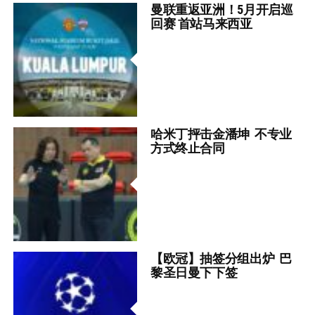
曼联重返亚洲！5月开启巡
回赛 首站马来西亚
哈米丁抨击金潘坤 不专业
方式终止合同
【欧冠】抽签分组出炉 巴
黎圣日曼下下签