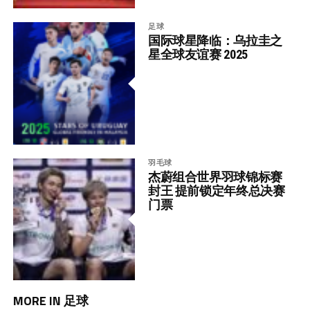
足球
国际球星降临：乌拉圭之
星全球友谊赛 2025
羽毛球
杰蔚组合世界羽球锦标赛
封王 提前锁定年终总决赛
门票
MORE IN 足球