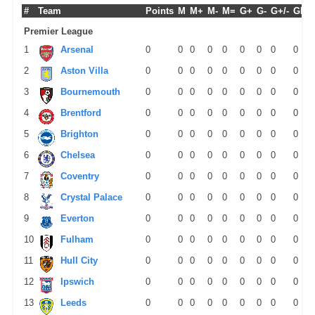
#
Team
Points
M
M+
M-
M=
G+
G-
G+/-
GPM
Premier League
1
Arsenal
0
0
0
0
0
0
0
0
0
2
Aston Villa
0
0
0
0
0
0
0
0
0
3
Bournemouth
0
0
0
0
0
0
0
0
0
4
Brentford
0
0
0
0
0
0
0
0
0
5
Brighton
0
0
0
0
0
0
0
0
0
6
Chelsea
0
0
0
0
0
0
0
0
0
7
Coventry
0
0
0
0
0
0
0
0
0
8
Crystal Palace
0
0
0
0
0
0
0
0
0
9
Everton
0
0
0
0
0
0
0
0
0
10
Fulham
0
0
0
0
0
0
0
0
0
11
Hull City
0
0
0
0
0
0
0
0
0
12
Ipswich
0
0
0
0
0
0
0
0
0
13
Leeds
0
0
0
0
0
0
0
0
0