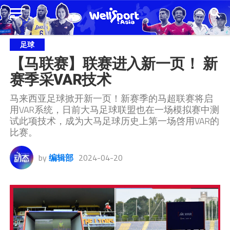
足球
【马联赛】联赛进入新一页！ 新
赛季采VAR技术 
马来西亚足球掀开新一页！新赛季的马超联赛将启
用VAR系统，日前大马足球联盟也在一场模拟赛中测
试此项技术，成为大马足球历史上第一场啓用VAR的
比赛。
by
编辑部
2024-04-20