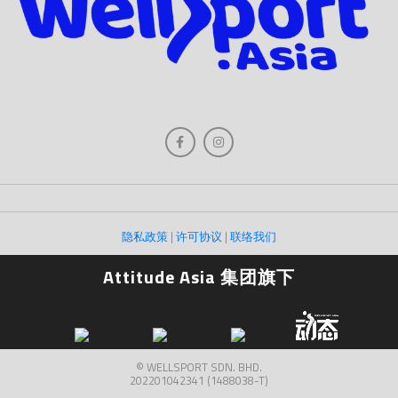
隐私政策
|
许可协议
|
联络我们
Attitude Asia 集团旗下
© WELLSPORT SDN. BHD.
202201042341 (1488038-T)