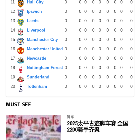
11
Hull City
0
0
0
0
0
0
0
0
0
12
Ipswich
0
0
0
0
0
0
0
0
0
13
Leeds
0
0
0
0
0
0
0
0
0
14
Liverpool
0
0
0
0
0
0
0
0
0
15
Manchester City
0
0
0
0
0
0
0
0
0
16
Manchester United
0
0
0
0
0
0
0
0
0
17
Newcastle
0
0
0
0
0
0
0
0
0
18
Nottingham Forest
0
0
0
0
0
0
0
0
0
19
Sunderland
0
0
0
0
0
0
0
0
0
20
Tottenham
0
0
0
0
0
0
0
0
0
MUST SEE
脚车
2025太平古迹脚车赛 全国
2200骑手齐聚