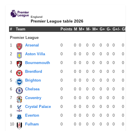
England
Premier League table 2026
#
Team
Points
M
M+
M-
M=
G+
G-
G+/-
GPM
Premier League
1
Arsenal
0
0
0
0
0
0
0
0
0
2
Aston Villa
0
0
0
0
0
0
0
0
0
3
Bournemouth
0
0
0
0
0
0
0
0
0
4
Brentford
0
0
0
0
0
0
0
0
0
5
Brighton
0
0
0
0
0
0
0
0
0
6
Chelsea
0
0
0
0
0
0
0
0
0
7
Coventry
0
0
0
0
0
0
0
0
0
8
Crystal Palace
0
0
0
0
0
0
0
0
0
9
Everton
0
0
0
0
0
0
0
0
0
10
Fulham
0
0
0
0
0
0
0
0
0