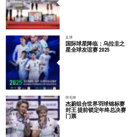
足球
国际球星降临：乌拉圭之
星全球友谊赛 2025
羽毛球
杰蔚组合世界羽球锦标赛
封王 提前锁定年终总决赛
门票