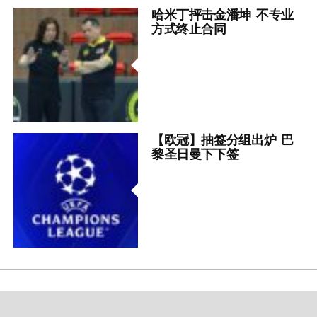
哈米丁抨击金潘坤 不专业
方式终止合同
【欧冠】抽签分组出炉 巴
黎圣日曼下下签