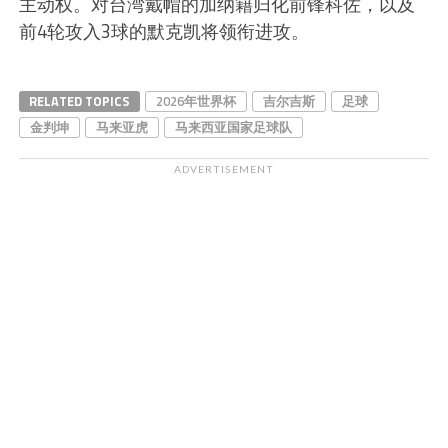
主动权。对台湾戴帽的加纳籍归化前锋科佐，以及
前4轮攻入3球的默克凯将领衔进攻。
RELATED TOPICS
2026年世界杯
吉尔吉斯
足球
金判坤
马来亚虎
马来西亚国家足球队
ADVERTISEMENT