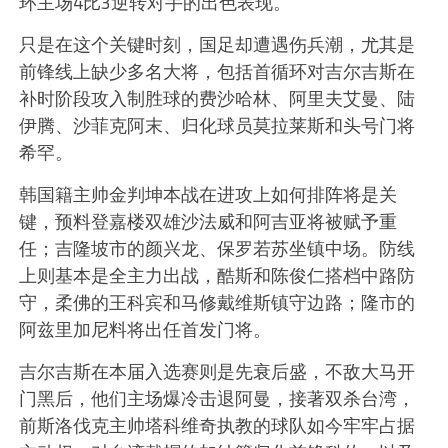
环主场4比3逆转对手的出色表现。
只是在这个关键时刻，国足却遭遇伤兵潮，尤其是
前锋线上缺少多名大将，包括首循环对吉尔吉斯在
补时阶段攻入制胜球的费沙哈林、阿里夫艾曼、陆
伊腾、沙菲克阿末、归化球员莫拉莱斯和头号门将
希罕。
韩国籍主帅金判坤本战在进攻上如何排阵将是关
键，预料登嘉楼双雄沙法威和阿吉亚将被赋予重
任；吉隆坡市的颜兴龙、保罗若苏坐镇中场。防线
上则基本是全主力出战，酷斯和陈俊仁搭档中路防
守，柔佛的王科宾和马修戴维斯镇守边路；隆市的
阿兹里加尼料将出任首发门将。
吉尔吉斯在本届入选赛则是先衰后盛，不敌大马开
门黑后，他们主场爆冷击退阿曼，接著双杀台湾，
前斯洛伐克主帅塔科维奇执教的球队如今牢牢占据