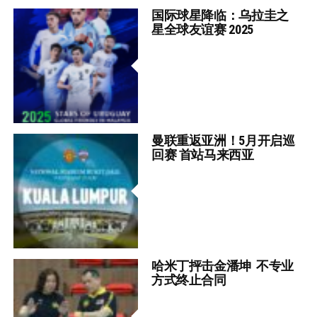
国际球星降临：乌拉圭之
星全球友谊赛 2025
曼联重返亚洲！5月开启巡
回赛 首站马来西亚
哈米丁抨击金潘坤 不专业
方式终止合同