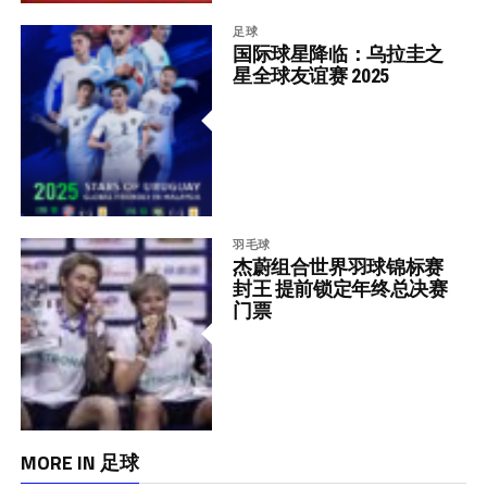
足球
国际球星降临：乌拉圭之
星全球友谊赛 2025
羽毛球
杰蔚组合世界羽球锦标赛
封王 提前锁定年终总决赛
门票
MORE IN 足球