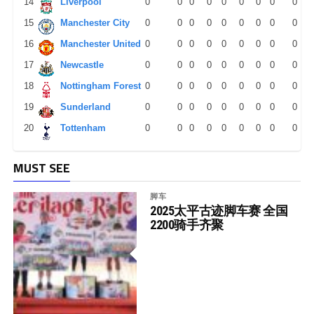
14
Liverpool
0
0
0
0
0
0
0
0
0
15
Manchester City
0
0
0
0
0
0
0
0
0
16
Manchester United
0
0
0
0
0
0
0
0
0
17
Newcastle
0
0
0
0
0
0
0
0
0
18
Nottingham Forest
0
0
0
0
0
0
0
0
0
19
Sunderland
0
0
0
0
0
0
0
0
0
20
Tottenham
0
0
0
0
0
0
0
0
0
MUST SEE
脚车
2025太平古迹脚车赛 全国
2200骑手齐聚