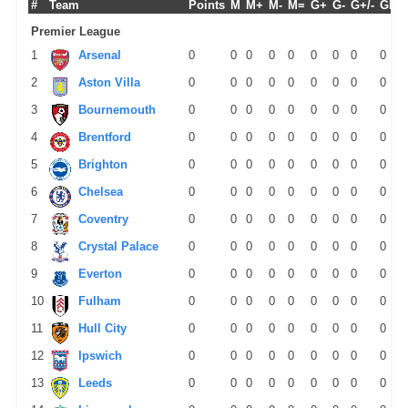
#
Team
Points
M
M+
M-
M=
G+
G-
G+/-
GPM
Premier League
1
Arsenal
0
0
0
0
0
0
0
0
0
2
Aston Villa
0
0
0
0
0
0
0
0
0
3
Bournemouth
0
0
0
0
0
0
0
0
0
4
Brentford
0
0
0
0
0
0
0
0
0
5
Brighton
0
0
0
0
0
0
0
0
0
6
Chelsea
0
0
0
0
0
0
0
0
0
7
Coventry
0
0
0
0
0
0
0
0
0
8
Crystal Palace
0
0
0
0
0
0
0
0
0
9
Everton
0
0
0
0
0
0
0
0
0
10
Fulham
0
0
0
0
0
0
0
0
0
11
Hull City
0
0
0
0
0
0
0
0
0
12
Ipswich
0
0
0
0
0
0
0
0
0
13
Leeds
0
0
0
0
0
0
0
0
0