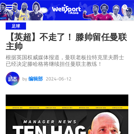
足球
【英超】不走了！ 滕帅留任曼联
主帅
根据英国权威媒体报道，曼联老板拉特克里夫爵士
已经决定滕哈格将继续担任曼联主教练！
by
编辑部
2024-06-12