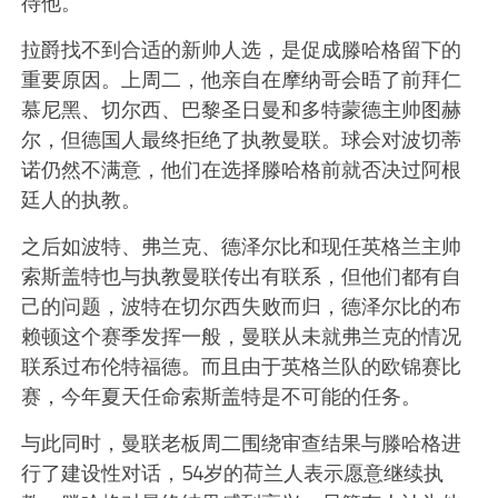
待他。
拉爵找不到合适的新帅人选，是促成滕哈格留下的
重要原因。上周二，他亲自在摩纳哥会晤了前拜仁
慕尼黑、切尔西、巴黎圣日曼和多特蒙德主帅图赫
尔，但德国人最终拒绝了执教曼联。球会对波切蒂
诺仍然不满意，他们在选择滕哈格前就否决过阿根
廷人的执教。
之后如波特、弗兰克、德泽尔比和现任英格兰主帅
索斯盖特也与执教曼联传出有联系，但他们都有自
己的问题，波特在切尔西失败而归，德泽尔比的布
赖顿这个赛季发挥一般，曼联从未就弗兰克的情况
联系过布伦特福德。而且由于英格兰队的欧锦赛比
赛，今年夏天任命索斯盖特是不可能的任务。
与此同时，曼联老板周二围绕审查结果与滕哈格进
行了建设性对话，54岁的荷兰人表示愿意继续执