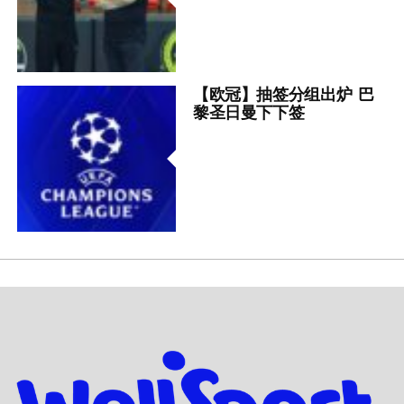
【欧冠】抽签分组出炉 巴
黎圣日曼下下签