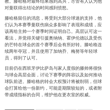
教。滕哈格对最终结果感到高兴，尽管有人认为他
对曼联得出结论的时间感到愤怒。
滕哈格留任的消息，将受到大部分球迷的支持，他
们认为本赛季曼联伤病众多影响了表现和成绩，应
该再给主帅一个赛季时间证明自己。高层认可这一
看法，并觉得关键引援奥纳纳、霍伊伦德以及受伤
的芒特在球会的首个赛季后会有所好转。滕哈格连
续两年夺冠，并且使用了加纳乔、梅努等年轻球
员，得到了认可。
目前仍在西班牙伊比萨岛与家人度假的滕帅将很快
与球会高层会面，讨论下赛季的阵容以及如何推动
球队前进。滕哈格的转会大权预计将被削弱，但球
会打算给他一份新约，可能是期限较短的，或者附
带成绩指标的合同，维护他在更衣室的权威。