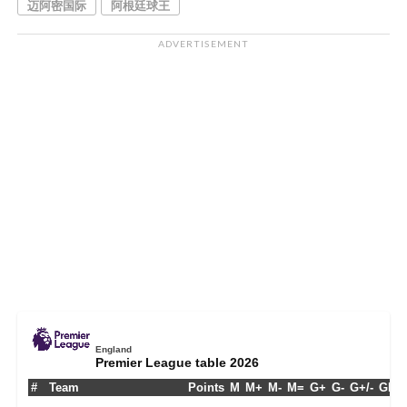
迈阿密国际
阿根廷球王
ADVERTISEMENT
England
Premier League table 2026
#
Team
Points
M
M+
M-
M=
G+
G-
G+/-
GPM