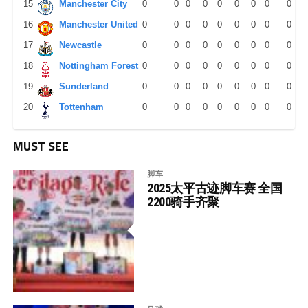
15
Manchester City
0
0
0
0
0
0
0
0
0
16
Manchester United
0
0
0
0
0
0
0
0
0
17
Newcastle
0
0
0
0
0
0
0
0
0
18
Nottingham Forest
0
0
0
0
0
0
0
0
0
19
Sunderland
0
0
0
0
0
0
0
0
0
20
Tottenham
0
0
0
0
0
0
0
0
0
MUST SEE
脚车
2025太平古迹脚车赛 全国
2200骑手齐聚