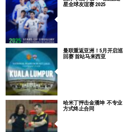
星全球友谊赛 2025
曼联重返亚洲！5月开启巡
回赛 首站马来西亚
哈米丁抨击金潘坤 不专业
方式终止合同