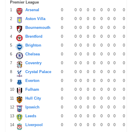
Premier League
1
Arsenal
0
0
0
0
0
0
0
0
0
2
Aston Villa
0
0
0
0
0
0
0
0
0
3
Bournemouth
0
0
0
0
0
0
0
0
0
4
Brentford
0
0
0
0
0
0
0
0
0
5
Brighton
0
0
0
0
0
0
0
0
0
6
Chelsea
0
0
0
0
0
0
0
0
0
7
Coventry
0
0
0
0
0
0
0
0
0
8
Crystal Palace
0
0
0
0
0
0
0
0
0
9
Everton
0
0
0
0
0
0
0
0
0
10
Fulham
0
0
0
0
0
0
0
0
0
11
Hull City
0
0
0
0
0
0
0
0
0
12
Ipswich
0
0
0
0
0
0
0
0
0
13
Leeds
0
0
0
0
0
0
0
0
0
14
Liverpool
0
0
0
0
0
0
0
0
0