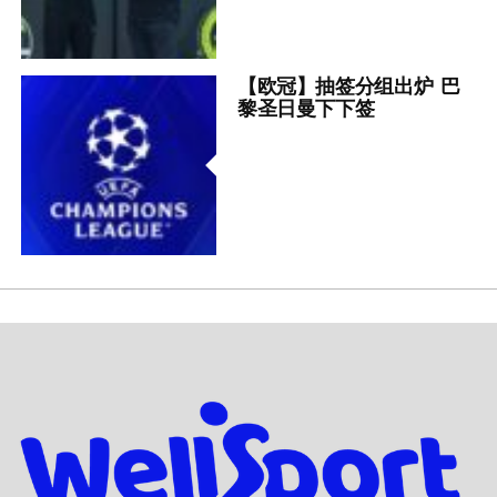
【欧冠】抽签分组出炉 巴
黎圣日曼下下签