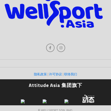
隐私政策
|
许可协议
|
联络我们
Attitude Asia 集团旗下
© WELLSPORT SDN. BHD.