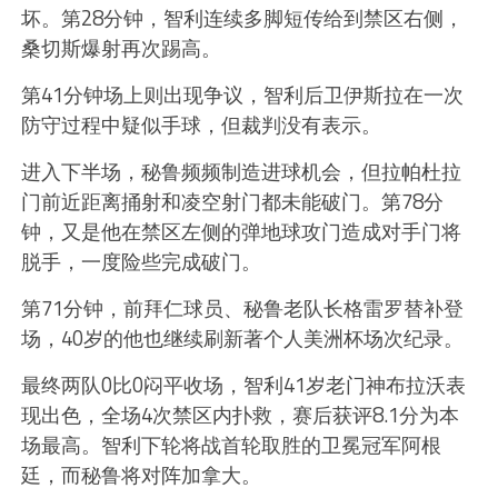
坏。第28分钟，智利连续多脚短传给到禁区右侧，
桑切斯爆射再次踢高。
第41分钟场上则出现争议，智利后卫伊斯拉在一次
防守过程中疑似手球，但裁判没有表示。
进入下半场，秘鲁频频制造进球机会，但拉帕杜拉
门前近距离捅射和凌空射门都未能破门。第78分
钟，又是他在禁区左侧的弹地球攻门造成对手门将
脱手，一度险些完成破门。
第71分钟，前拜仁球员、秘鲁老队长格雷罗替补登
场，40岁的他也继续刷新著个人美洲杯场次纪录。
最终两队0比0闷平收场，智利41岁老门神布拉沃表
现出色，全场4次禁区内扑救，赛后获评8.1分为本
场最高。智利下轮将战首轮取胜的卫冕冠军阿根
廷，而秘鲁将对阵加拿大。