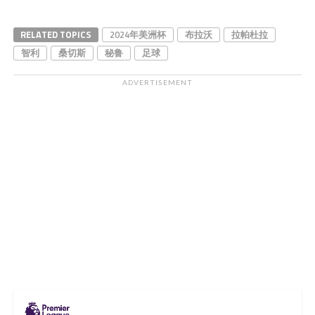
RELATED TOPICS
2024年美洲杯
布拉沃
拉帕杜拉
智利
桑切斯
秘鲁
足球
ADVERTISEMENT