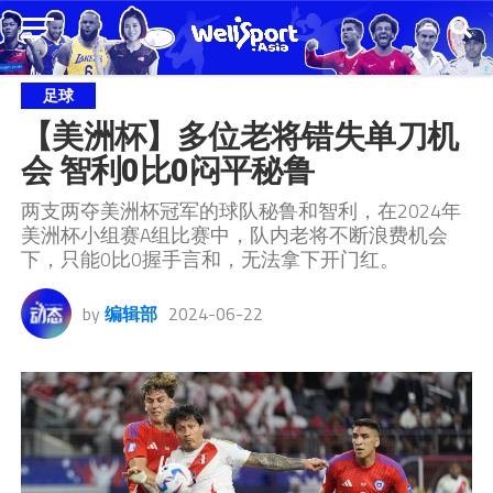
足球
【美洲杯】多位老将错失单刀机
会 智利0比0闷平秘鲁 
两支两夺美洲杯冠军的球队秘鲁和智利，在2024年
美洲杯小组赛A组比赛中，队内老将不断浪费机会
下，只能0比0握手言和，无法拿下开门红。
by
编辑部
2024-06-22