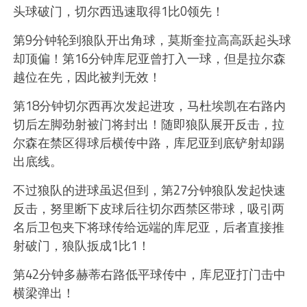
头球破门，切尔西迅速取得1比0领先！
第9分钟轮到狼队开出角球，莫斯奎拉高高跃起头球
却顶偏！第16分钟库尼亚曾打入一球，但是拉尔森
越位在先，因此被判无效！
第18分钟切尔西再次发起进攻，马杜埃凯在右路内
切后左脚劲射被门将封出！随即狼队展开反击，拉
尔森在禁区得球后横传中路，库尼亚到底铲射却踢
出底线。
不过狼队的进球虽迟但到，第27分钟狼队发起快速
反击，努里断下皮球后往切尔西禁区带球，吸引两
名后卫包夹下将球传给远端的库尼亚，后者直接推
射破门，狼队扳成1比1！
第42分钟多赫蒂右路低平球传中，库尼亚打门击中
横梁弹出！