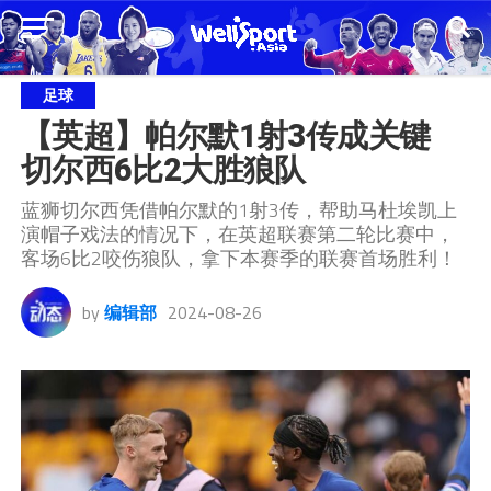
足球
【英超】帕尔默1射3传成关键  
切尔西6比2大胜狼队
蓝狮切尔西凭借帕尔默的1射3传，帮助马杜埃凯上
演帽子戏法的情况下，在英超联赛第二轮比赛中，
客场6比2咬伤狼队，拿下本赛季的联赛首场胜利！
by
编辑部
2024-08-26