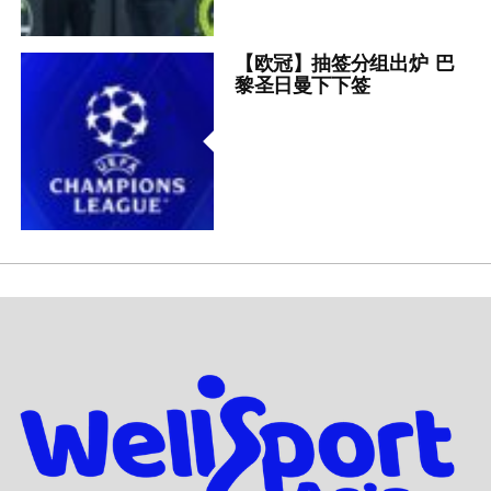
【欧冠】抽签分组出炉 巴
黎圣日曼下下签