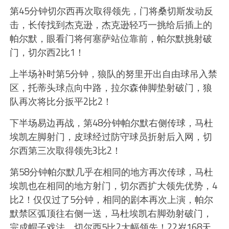
第45分钟切尔西再次取得领先，门将桑切斯发动反
击，长传找到杰克逊，杰克逊轻巧一挑给后插上的
帕尔默，眼看门将何塞萨站位靠前，帕尔默挑射破
门，切尔西2比1！
上半场补时第5分钟，狼队的努里开出自由球吊入禁
区，托蒂头球点向中路，拉尔森伸脚垫射破门，狼
队再次将比分扳平2比2！
下半场易边再战，第48分钟帕尔默右侧传球，马杜
埃凯左脚射门，皮球经过防守球员折射后入网，切
尔西第三次取得领先3比2！
第58分钟帕尔默几乎在相同的地方再次传球，马杜
埃凯也在相同的地方射门，切尔西扩大领先优势，4
比2！仅仅过了5分钟，相同的剧本再次上演，帕尔
默禁区弧顶往右侧一送，马杜埃凯右脚劲射破门，
完成帽子戏法，切尔西5比2大幅领先！22岁168天