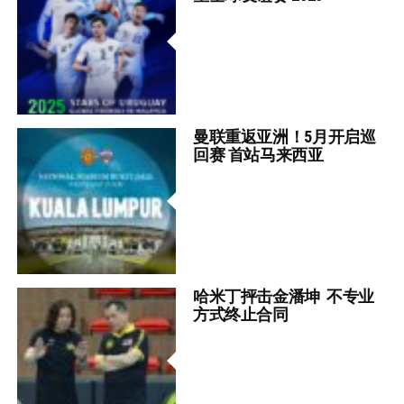
曼联重返亚洲！5月开启巡
回赛 首站马来西亚
哈米丁抨击金潘坤 不专业
方式终止合同