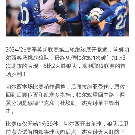
2024/25赛季英超联赛第二轮继续展开竞逐，蓝狮切
尔西客场挑战狼队，最终凭借帕尔默1次破门加上3
次助攻的表现，6比2大胜狼队，顺利取得联赛的首
场胜利！
切尔西本场比赛稍作调整，后腰拉维亚受伤，恩佐
回到后腰位置和凯塞多搭档，帕尔默重回中路，两
翼分别是穆德里克和马杜埃凯，杰克逊单中锋出
击。
比赛仅仅开始1分39秒，切尔西开出角球，狼队后卫
前点尝试解围却将球顶向后点，杰克逊无人盯防下