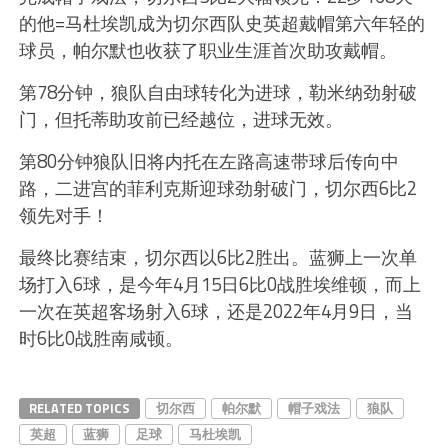
的他=马杜埃凯成为切尔西队史英超戴帽第六年轻的
球员，帕尔默也收获了职业生涯首次助攻戴帽。
第78分钟，狼队自由球转化为进球，勒米纳劲射破
门，但托蒂助攻前已经越位，进球无效。
第80分钟狼队旧将内托在左路高速带球后传向中
路，二进宫的菲利克斯迎球劲射破门，切尔西6比2
领先对手！
最终比赛结束，切尔西以6比2胜出。蓝狮上一次单
场打入6球，是今年4月15日6比0战胜埃维顿，而上
一次在英超客场射入6球，还是2022年4月9日，当
时6比0战胜南咸顿。
RELATED TOPICS
切尔西
帕尔默
帽子戏法
狼队
英超
蓝狮
足球
马杜埃凯