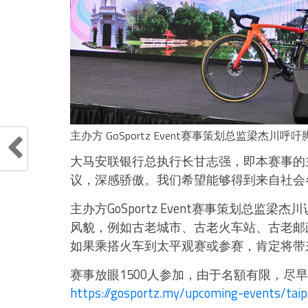
主办方 GoSportz Event赛事策划总监梁杰
大马安联银行总执行长甘志强，即本赛事的
议，深感骄傲。我们希望能够得到来自社会
主办方GoSportz Event赛事策划总
风貌，例如古老城市、古老火车站、古老邮
如果乘搭火车到太平观赛或参赛，肯定将带
赛事放眼1500人参加，由于名額有限，尽
https://gosportz.my/upcoming-events/taip