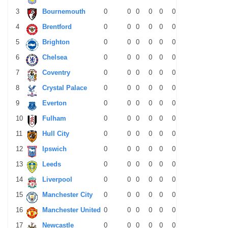
3
Bournemouth
0
0
0
0
0
0
0
0
0
4
Brentford
0
0
0
0
0
0
0
0
0
5
Brighton
0
0
0
0
0
0
0
0
0
6
Chelsea
0
0
0
0
0
0
0
0
0
7
Coventry
0
0
0
0
0
0
0
0
0
8
Crystal Palace
0
0
0
0
0
0
0
0
0
9
Everton
0
0
0
0
0
0
0
0
0
10
Fulham
0
0
0
0
0
0
0
0
0
11
Hull City
0
0
0
0
0
0
0
0
0
12
Ipswich
0
0
0
0
0
0
0
0
0
13
Leeds
0
0
0
0
0
0
0
0
0
14
Liverpool
0
0
0
0
0
0
0
0
0
15
Manchester City
0
0
0
0
0
0
0
0
0
16
Manchester United
0
0
0
0
0
0
0
0
0
17
Newcastle
0
0
0
0
0
0
0
0
0