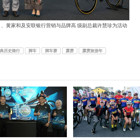
川（左）、黄家和及安联银行营销与品牌高 级副总裁许慧珍为活动
经典历史骑行
脚车
脚车赛
霹雳
霹雳旅游年