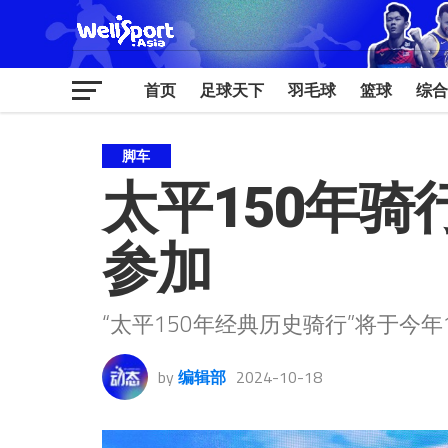
首页
足球天下
羽毛球
篮球
综合
脚车
太平150年骑
参加
“太平150年经典历史骑行”将于今
by
编辑部
2024-10-18