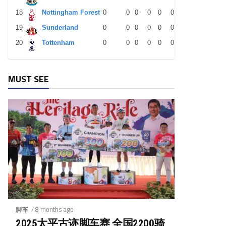
18
Nottingham Forest
0
0
0
0
0
0
0
0
0
19
Sunderland
0
0
0
0
0
0
0
0
0
20
Tottenham
0
0
0
0
0
0
0
0
0
MUST SEE
/ 8 months ago
脚车
2025太平古迹脚车赛 全国2200骑