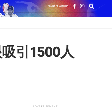
CONNECT WITH US
吸引1500人
ADVERTISEMENT