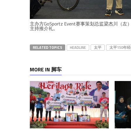
主办方GoSportz Event赛事策划总监梁杰
主持推介礼。
RELATED TOPICS
HEADLINE
太平
太平150年
MORE IN 脚车