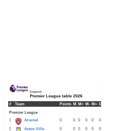
England
Premier League table 2026
#
Team
Points
M
M+
M-
M=
G+
G-
G+/-
GPM
Premier League
1
Arsenal
0
0
0
0
0
0
0
0
0
2
Aston Villa
0
0
0
0
0
0
0
0
0