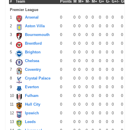
#
Team
Points
M
M+
M-
M=
G+
G-
G+/-
GPM
Premier League
1
Arsenal
0
0
0
0
0
0
0
0
0
2
Aston Villa
0
0
0
0
0
0
0
0
0
3
Bournemouth
0
0
0
0
0
0
0
0
0
4
Brentford
0
0
0
0
0
0
0
0
0
5
Brighton
0
0
0
0
0
0
0
0
0
6
Chelsea
0
0
0
0
0
0
0
0
0
7
Coventry
0
0
0
0
0
0
0
0
0
8
Crystal Palace
0
0
0
0
0
0
0
0
0
9
Everton
0
0
0
0
0
0
0
0
0
10
Fulham
0
0
0
0
0
0
0
0
0
11
Hull City
0
0
0
0
0
0
0
0
0
12
Ipswich
0
0
0
0
0
0
0
0
0
13
Leeds
0
0
0
0
0
0
0
0
0