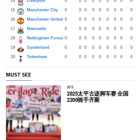
14
Liverpool
0
0
0
0
0
0
0
0
0
15
Manchester City
0
0
0
0
0
0
0
0
0
16
Manchester United
0
0
0
0
0
0
0
0
0
17
Newcastle
0
0
0
0
0
0
0
0
0
18
Nottingham Forest
0
0
0
0
0
0
0
0
0
19
Sunderland
0
0
0
0
0
0
0
0
0
20
Tottenham
0
0
0
0
0
0
0
0
0
MUST SEE
脚车
2025太平古迹脚车赛 全国
2200骑手齐聚