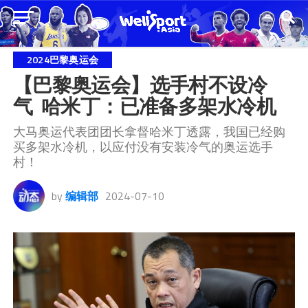
2024巴黎奥运会
【巴黎奥运会】选手村不设冷
气  哈米丁：已准备多架水冷机
大马奥运代表团团长拿督哈米丁透露，我国已经购
买多架水冷机，以应付没有安装冷气的奥运选手
村！
by
编辑部
2024-07-10