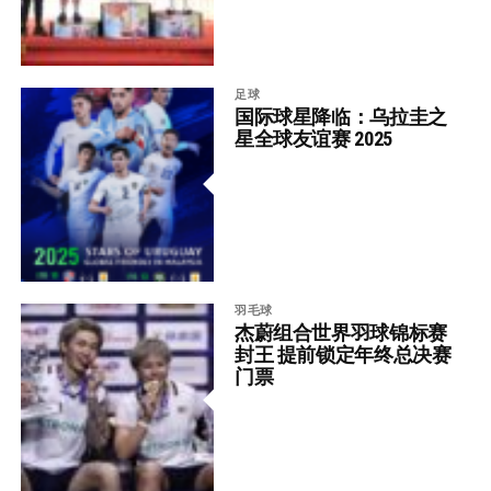
足球
国际球星降临：乌拉圭之
星全球友谊赛 2025
羽毛球
杰蔚组合世界羽球锦标赛
封王 提前锁定年终总决赛
门票