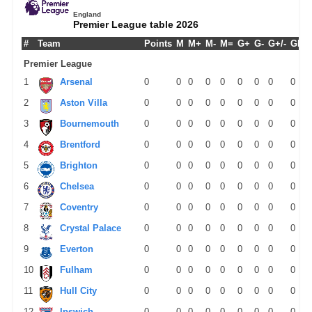
England
Premier League table 2026
#
Team
Points
M
M+
M-
M=
G+
G-
G+/-
GPM
Premier League
1
Arsenal
0
0
0
0
0
0
0
0
0
2
Aston Villa
0
0
0
0
0
0
0
0
0
3
Bournemouth
0
0
0
0
0
0
0
0
0
4
Brentford
0
0
0
0
0
0
0
0
0
5
Brighton
0
0
0
0
0
0
0
0
0
6
Chelsea
0
0
0
0
0
0
0
0
0
7
Coventry
0
0
0
0
0
0
0
0
0
8
Crystal Palace
0
0
0
0
0
0
0
0
0
9
Everton
0
0
0
0
0
0
0
0
0
10
Fulham
0
0
0
0
0
0
0
0
0
11
Hull City
0
0
0
0
0
0
0
0
0
12
Ipswich
0
0
0
0
0
0
0
0
0