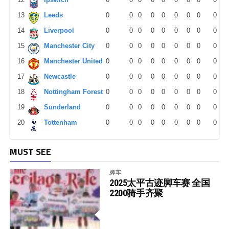
13
Leeds
0
0
0
0
0
0
0
0
0
14
Liverpool
0
0
0
0
0
0
0
0
0
15
Manchester City
0
0
0
0
0
0
0
0
0
16
Manchester United
0
0
0
0
0
0
0
0
0
17
Newcastle
0
0
0
0
0
0
0
0
0
18
Nottingham Forest
0
0
0
0
0
0
0
0
0
19
Sunderland
0
0
0
0
0
0
0
0
0
20
Tottenham
0
0
0
0
0
0
0
0
0
MUST SEE
脚车
2025太平古迹脚车赛 全国
2200骑手齐聚