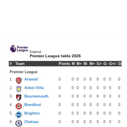
England
Premier League table 2026
#
Team
Points
M
M+
M-
M=
G+
G-
G+/-
GPM
Premier League
1
Arsenal
0
0
0
0
0
0
0
0
0
2
Aston Villa
0
0
0
0
0
0
0
0
0
3
Bournemouth
0
0
0
0
0
0
0
0
0
4
Brentford
0
0
0
0
0
0
0
0
0
5
Brighton
0
0
0
0
0
0
0
0
0
6
Chelsea
0
0
0
0
0
0
0
0
0