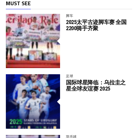
MUST SEE
脚车
2025太平古迹脚车赛 全国
2200骑手齐聚
足球
国际球星降临：乌拉圭之
星全球友谊赛 2025
羽毛球