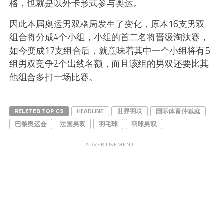
格，也就是以外卡形式参与奥运。
因此本届奥运男双格局发生了变化，原本16支男双
组合将分成4个小组，小组的首二名将晋级淘汰赛，
如今变成17支组合后，就意味着其中一个小组将有5
组男双竞争2个出线名额，而且该组的男双还要比其
他组合多打一场比赛。
RELATED TOPICS
HEADLINE
世界羽联
国际体育仲裁庭
巴黎奥运会
法国男双
羽毛球
羽球男双
ADVERTISEMENT