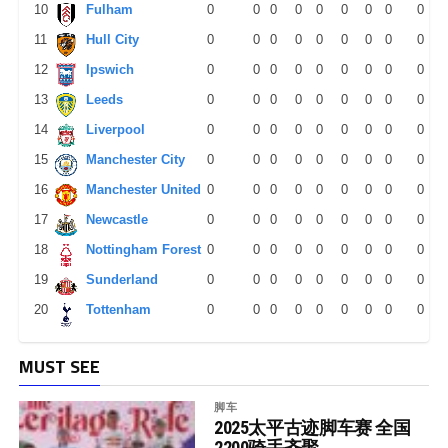
10
Fulham
0
0
0
0
0
0
0
0
0
11
Hull City
0
0
0
0
0
0
0
0
0
12
Ipswich
0
0
0
0
0
0
0
0
0
13
Leeds
0
0
0
0
0
0
0
0
0
14
Liverpool
0
0
0
0
0
0
0
0
0
15
Manchester City
0
0
0
0
0
0
0
0
0
16
Manchester United
0
0
0
0
0
0
0
0
0
17
Newcastle
0
0
0
0
0
0
0
0
0
18
Nottingham Forest
0
0
0
0
0
0
0
0
0
19
Sunderland
0
0
0
0
0
0
0
0
0
20
Tottenham
0
0
0
0
0
0
0
0
0
MUST SEE
脚车
2025太平古迹脚车赛 全国
2200骑手齐聚