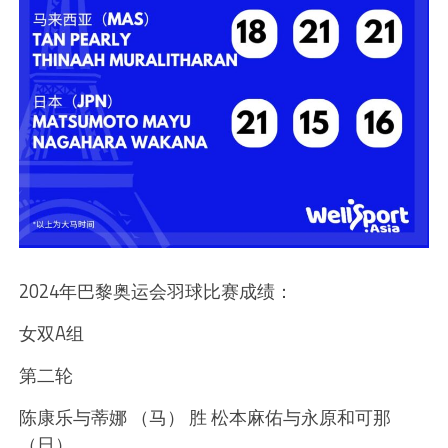
2024年巴黎奥运会羽球比赛成绩：
女双A组
第二轮
陈康乐与蒂娜 （马） 胜 松本麻佑与永原和可那
（日）