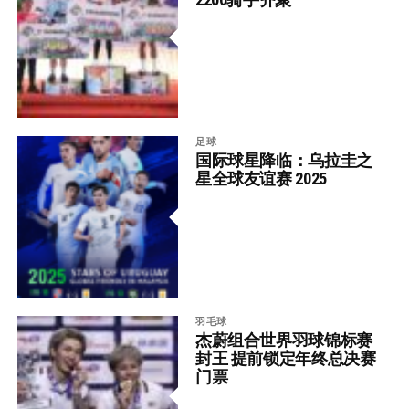
足球
国际球星降临：乌拉圭之
星全球友谊赛 2025
羽毛球
杰蔚组合世界羽球锦标赛
封王 提前锁定年终总决赛
门票