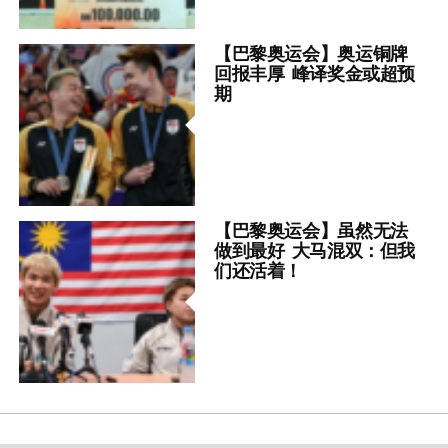
【巴黎奥运会】奥运铜牌
回报丰厚 峰译奖金或超预
期
【巴黎奥运会】虽然无法
做到最好 大马混双：但我
们还活着！