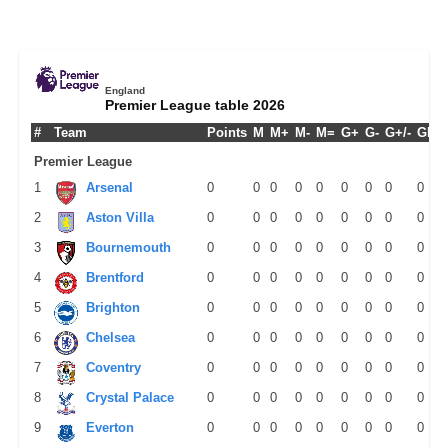
England
Premier League table 2026
#
Team
Points
M
M+
M-
M=
G+
G-
G+/-
GPM
Premier League
1
Arsenal
0
0
0
0
0
0
0
0
0
2
Aston Villa
0
0
0
0
0
0
0
0
0
3
Bournemouth
0
0
0
0
0
0
0
0
0
4
Brentford
0
0
0
0
0
0
0
0
0
5
Brighton
0
0
0
0
0
0
0
0
0
6
Chelsea
0
0
0
0
0
0
0
0
0
7
Coventry
0
0
0
0
0
0
0
0
0
8
Crystal Palace
0
0
0
0
0
0
0
0
0
9
Everton
0
0
0
0
0
0
0
0
0