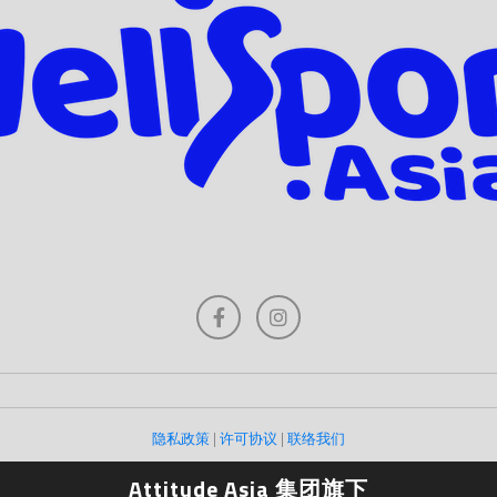
隐私政策
|
许可协议
|
联络我们
Attitude Asia 集团旗下