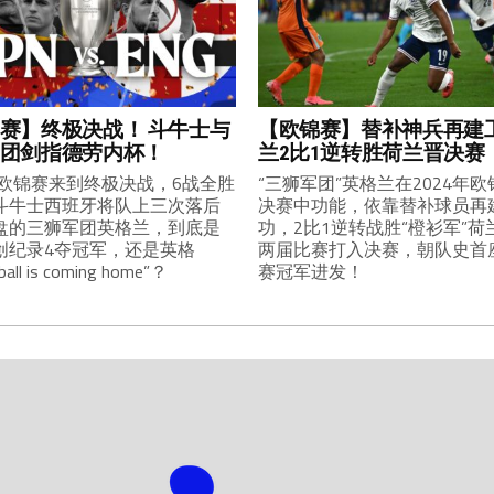
赛】终极决战！ 斗牛士与
【欧锦赛】替补神兵再建
团剑指德劳内杯！
兰2比1逆转胜荷兰晋决赛
4年欧锦赛来到终极决战，6战全胜
“三狮军团”英格兰在2024年
斗牛士西班牙将队上三次落后
决赛中功能，依靠替补球员再
盘的三狮军团英格兰，到底是
功，2比1逆转战胜“橙衫军”荷
创纪录4夺冠军，还是英格
两届比赛打入决赛，朝队史首
all is coming home”？
赛冠军进发！