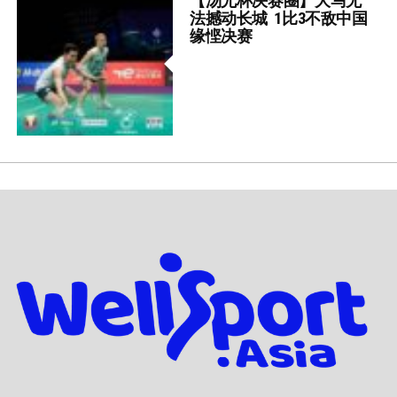
【汤尤杯决赛圈】大马无
法撼动长城 1比3不敌中国
缘悭决赛