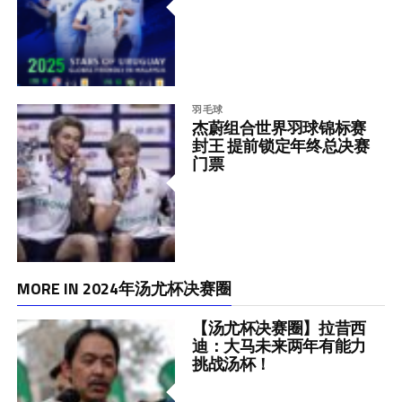
羽毛球
杰蔚组合世界羽球锦标赛
封王 提前锁定年终总决赛
门票
MORE IN 2024年汤尤杯决赛圈
【汤尤杯决赛圈】拉昔西
迪：大马未来两年有能力
挑战汤杯！