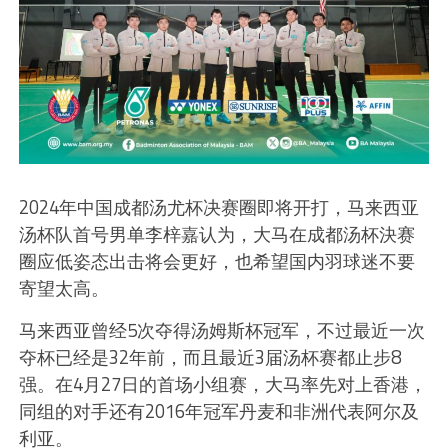
2024年中国成都汤尤杯决赛圈即将开打，马来西亚
汤杯队首号男单李梓嘉认为，大马在成都汤杯決赛
圈应低姿态出击将会更好，也希望国内羽球迷不要
寄望太高。
马来西亚曾经5次夺得汤姆斯杯冠军，不过最近一次
夺杯已经是32年前，而且最近3届汤杯赛都止步8
强。在4月27日的首场小组赛，大马率先对上香港，
同组的对手还有2016年冠军丹麦和非洲代表阿尔及
利亚。