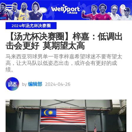
2024年汤尤杯决赛圈
【汤尤杯决赛圈】梓嘉：低调出
击会更好  莫期望太高
马来西亚羽球男单一哥李梓嘉希望球迷不要寄望太
高，让大马队以低姿态出击，或许会有更好的成
绩。
by
编辑部
2024-04-26