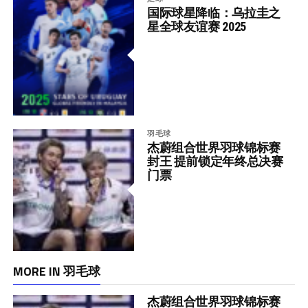
国际球星降临：乌拉圭之
星全球友谊赛 2025
羽毛球
杰蔚组合世界羽球锦标赛
封王 提前锁定年终总决赛
门票
MORE IN 羽毛球
杰蔚组合世界羽球锦标赛