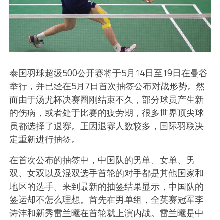
泰国羽球超级500公开赛将于5月14日至19日在曼谷
举行，并已经在5月7日首次抽签公布对战形势。然
而由于汤尤杯决赛圈刚结束不久，部分球员产生新
的伤病，或者处于比赛的疲劳期，很多世界顶尖球
员都选择了退赛。正因退赛人数较多，国际羽联决
定重新进行抽签。
在首次公布的抽签中，中国队的男单、女单、男
双、女双以及混双选手首轮的对手都是其他国家和
地区的选手。来到最新的抽签结果显示，中国队的
签运却不怎么理想。首先在男单组，全英赛冠军李
诗沣和新秀雷兰曦在首轮就上演内战。雷兰曦是中