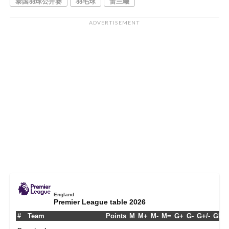
泰国羽球公开赛
羽毛球
雷兰曦
ADVERTISEMENT
England
Premier League table 2026
#
Team
Points
M
M+
M-
M=
G+
G-
G+/-
GPM