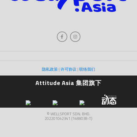
隐私政策
|
许可协议
|
联络我们
Attitude Asia 集团旗下
© WELLSPORT SDN. BHD.
202201042341 (1488038-T)