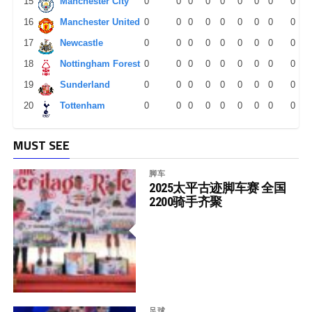
15
Manchester City
0
0
0
0
0
0
0
0
0
16
Manchester United
0
0
0
0
0
0
0
0
0
17
Newcastle
0
0
0
0
0
0
0
0
0
18
Nottingham Forest
0
0
0
0
0
0
0
0
0
19
Sunderland
0
0
0
0
0
0
0
0
0
20
Tottenham
0
0
0
0
0
0
0
0
0
MUST SEE
脚车
2025太平古迹脚车赛 全国
2200骑手齐聚
足球