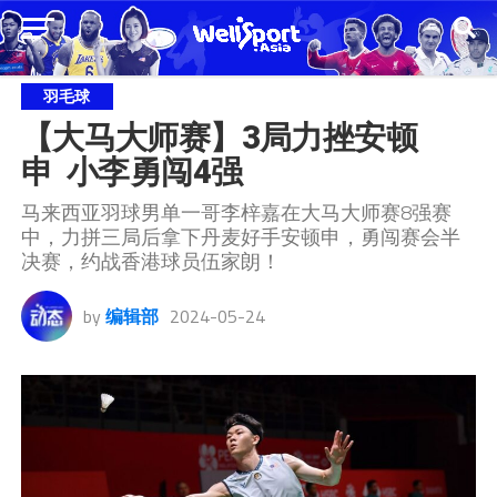
羽毛球
【大马大师赛】3局力挫安顿
申  小李勇闯4强
马来西亚羽球男单一哥李梓嘉在大马大师赛8强赛
中，力拼三局后拿下丹麦好手安顿申，勇闯赛会半
决赛，约战香港球员伍家朗！
by
编辑部
2024-05-24