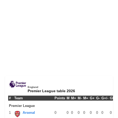
England
Premier League table 2026
#
Team
Points
M
M+
M-
M=
G+
G-
G+/-
GPM
Premier League
1
Arsenal
0
0
0
0
0
0
0
0
0