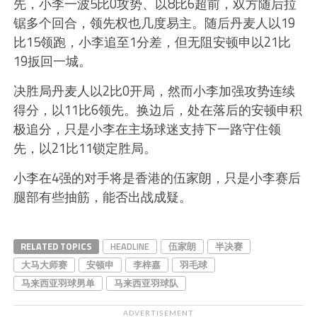
先，小李一波5比0攻势、以8比6超前，双方随后拉
锯多个回合，领先权也几度易主。随后丹麦人以19
比15领跑，小李追至1分差，但无阻安顿申以21比
19扳回一城。
决胜局丹麦人以2比0开局，然而小李加强攻势连续
得分，以11比6领先。换边后，处在落后的安顿申积
极追分，只是小李在主场球迷支持下一路守住领
先，以21比11锁定胜局。
小李在4强的对手将是香港的伍家朗，只是小李赛后
腿部有些抽筋，能否出战成疑。
RELATED TOPICS
HEADLINE
伍家朗
半决赛
大马大师赛
安顿申
李梓嘉
羽毛球
马来西亚羽球男单
马来西亚羽球队
ADVERTISEMENT