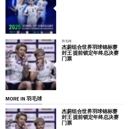
羽毛球
杰蔚组合世界羽球锦标赛
封王 提前锁定年终总决赛
门票
MORE IN 羽毛球
杰蔚组合世界羽球锦标赛
封王 提前锁定年终总决赛
门票