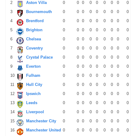
2
Aston Villa
0
0
0
0
0
0
0
0
0
3
Bournemouth
0
0
0
0
0
0
0
0
0
4
Brentford
0
0
0
0
0
0
0
0
0
5
Brighton
0
0
0
0
0
0
0
0
0
6
Chelsea
0
0
0
0
0
0
0
0
0
7
Coventry
0
0
0
0
0
0
0
0
0
8
Crystal Palace
0
0
0
0
0
0
0
0
0
9
Everton
0
0
0
0
0
0
0
0
0
10
Fulham
0
0
0
0
0
0
0
0
0
11
Hull City
0
0
0
0
0
0
0
0
0
12
Ipswich
0
0
0
0
0
0
0
0
0
13
Leeds
0
0
0
0
0
0
0
0
0
14
Liverpool
0
0
0
0
0
0
0
0
0
15
Manchester City
0
0
0
0
0
0
0
0
0
16
Manchester United
0
0
0
0
0
0
0
0
0