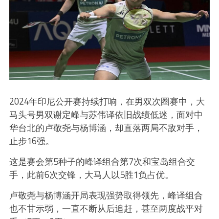
2024年印尼公开赛持续打响，在男双次圈赛中，大
马头号男双谢定峰与苏伟译依旧战绩低迷，面对中
华台北的卢敬尧与杨博涵，却直落两局不敌对手，
止步16强。
这是赛会第5种子的峰译组合第7次和宝岛组合交
手，此前6次交锋，大马人以5胜1负占优。
卢敬尧与杨博涵开局表现强势取得领先，峰译组合
也不甘示弱，一直不断从后追赶，甚至两度战平对