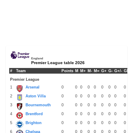
England
Premier League table 2026
#
Team
Points
M
M+
M-
M=
G+
G-
G+/-
GPM
Premier League
1
Arsenal
0
0
0
0
0
0
0
0
0
2
Aston Villa
0
0
0
0
0
0
0
0
0
3
Bournemouth
0
0
0
0
0
0
0
0
0
4
Brentford
0
0
0
0
0
0
0
0
0
5
Brighton
0
0
0
0
0
0
0
0
0
6
Chelsea
0
0
0
0
0
0
0
0
0