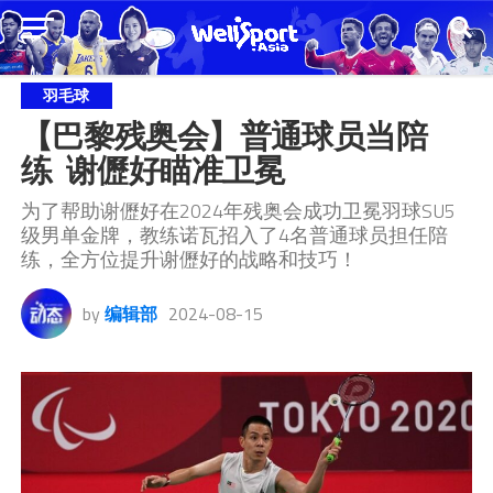
羽毛球
【巴黎残奥会】普通球员当陪
练  谢儮好瞄准卫冕
为了帮助谢儮好在2024年残奥会成功卫冕羽球SU5
级男单金牌，教练诺瓦招入了4名普通球员担任陪
练，全方位提升谢儮好的战略和技巧！
by
编辑部
2024-08-15