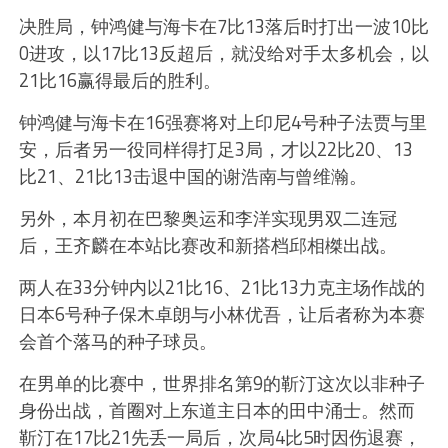
决胜局，钟鸿健与海卡在7比13落后时打出一波10比
0进攻，以17比13反超后，就没给对手太多机会，以
21比16赢得最后的胜利。
钟鸿健与海卡在16强赛将对上印尼4号种子法贾与里
安，后者另一役同样得打足3局，才以22比20、13
比21、21比13击退中国的谢浩南与曾维瀚。
另外，本月初在巴黎奥运和李洋实现男双二连冠
后，王齐麟在本站比赛改和新搭档邱相榤出战。
两人在33分钟内以21比16、21比13力克主场作战的
日本6号种子保木卓朗与小林优吾，让后者称为本赛
会首个落马的种子球员。
在男单的比赛中，世界排名第9的靳汀这次以非种子
身份出战，首圈对上东道主日本的田中涌士。然而
靳汀在17比21先丢一局后，次局4比5时因伤退赛，