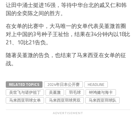
让田中涌士挺进16强，等待中华台北的戚又仁和韩
国的全奕陈之间的胜方。
在女单的比赛中，大马唯一的女单代表吴堇溦首圈
对上中国的3号种子王祉怡，结果在34分钟内以18比
21、10比21告负。
随著吴堇溦的告负，也结束了马来西亚在女单的征
战。
RELATED TOPICS
2024年日本公开赛
HEADLINE
吴世飞与诺伊祖丁
吴堇溦
羽毛球
钟鸿健与海卡
马来西亚羽球女单
马来西亚羽球男双
马来西亚羽球队
ADVERTISEMENT