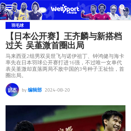
羽毛球
【日本公开赛】王齐麟与新搭档
过关  吴堇溦首圈出局
马来西亚2组男双吴世飞与诺伊祖丁、钟鸿健与海卡
率先在日本羽球公开赛打进16强，不过唯一女单代
表吴堇溦却直落两局不敌中国的3号种子王祉怡，首
圈出局。
by
编辑部
2024-08-20