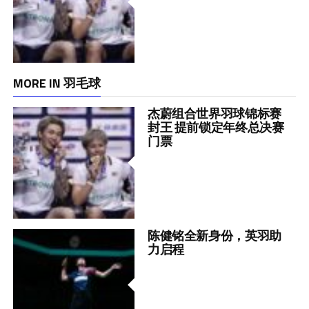
MORE IN 羽毛球
杰蔚组合世界羽球锦标赛
封王 提前锁定年终总决赛
门票
陈健铭全新身份，英羽助
力启程