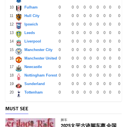
10
Fulham
0
0
0
0
0
0
0
0
0
11
Hull City
0
0
0
0
0
0
0
0
0
12
Ipswich
0
0
0
0
0
0
0
0
0
13
Leeds
0
0
0
0
0
0
0
0
0
14
Liverpool
0
0
0
0
0
0
0
0
0
15
Manchester City
0
0
0
0
0
0
0
0
0
16
Manchester United
0
0
0
0
0
0
0
0
0
17
Newcastle
0
0
0
0
0
0
0
0
0
18
Nottingham Forest
0
0
0
0
0
0
0
0
0
19
Sunderland
0
0
0
0
0
0
0
0
0
20
Tottenham
0
0
0
0
0
0
0
0
0
MUST SEE
脚车
2025太平古迹脚车赛 全国