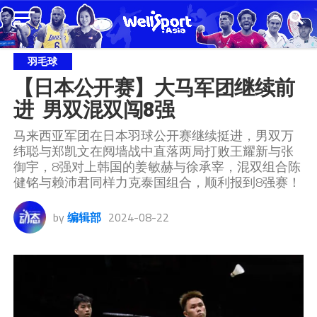
羽毛球
【日本公开赛】大马军团继续前
进  男双混双闯8强
马来西亚军团在日本羽球公开赛继续挺进，男双万
纬聪与郑凯文在阋墙战中直落两局打败王耀新与张
御宇，8强对上韩国的姜敏赫与徐承宰，混双组合陈
健铭与赖沛君同样力克泰国组合，顺利报到8强赛！
by
编辑部
2024-08-22