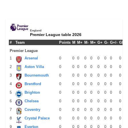
England
Premier League table 2026
#
Team
Points
M
M+
M-
M=
G+
G-
G+/-
GPM
Premier League
1
Arsenal
0
0
0
0
0
0
0
0
0
2
Aston Villa
0
0
0
0
0
0
0
0
0
3
Bournemouth
0
0
0
0
0
0
0
0
0
4
Brentford
0
0
0
0
0
0
0
0
0
5
Brighton
0
0
0
0
0
0
0
0
0
6
Chelsea
0
0
0
0
0
0
0
0
0
7
Coventry
0
0
0
0
0
0
0
0
0
8
Crystal Palace
0
0
0
0
0
0
0
0
0
9
Everton
0
0
0
0
0
0
0
0
0