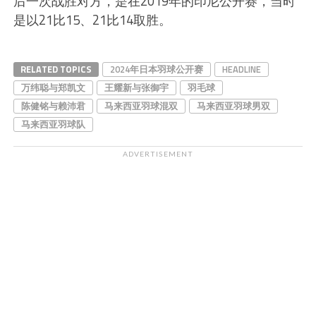
后一次战胜对方，是在2019年的印尼公开赛，当时
是以21比15、21比14取胜。
RELATED TOPICS
2024年日本羽球公开赛
HEADLINE
万纬聪与郑凯文
王耀新与张御宇
羽毛球
陈健铭与赖沛君
马来西亚羽球混双
马来西亚羽球男双
马来西亚羽球队
ADVERTISEMENT