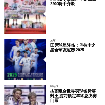
2200骑手齐聚
足球
国际球星降临：乌拉圭之
星全球友谊赛 2025
羽毛球
杰蔚组合世界羽球锦标赛
封王 提前锁定年终总决赛
门票