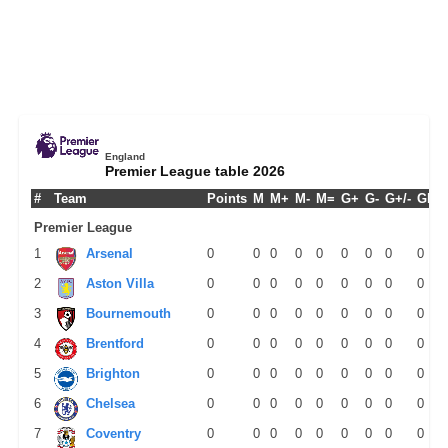
England
Premier League table 2026
#
Team
Points
M
M+
M-
M=
G+
G-
G+/-
GPM
Premier League
1
Arsenal
0
0
0
0
0
0
0
0
0
2
Aston Villa
0
0
0
0
0
0
0
0
0
3
Bournemouth
0
0
0
0
0
0
0
0
0
4
Brentford
0
0
0
0
0
0
0
0
0
5
Brighton
0
0
0
0
0
0
0
0
0
6
Chelsea
0
0
0
0
0
0
0
0
0
7
Coventry
0
0
0
0
0
0
0
0
0