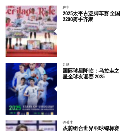
脚车
2025太平古迹脚车赛 全国
2200骑手齐聚
足球
国际球星降临：乌拉圭之
星全球友谊赛 2025
羽毛球
杰蔚组合世界羽球锦标赛