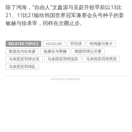
除了鸿海，“自由人”文鑫源与吴蔚升较早前以13比
21、11比21输给韩国世界冠军兼赛会头号种子的姜
敏赫与徐承宰，同样在次圈止步。
RELATED TOPICS
HEADLINE
羽毛球
钟鸿健与海卡
陈堂杰与杜依蔚
陈康乐与蒂娜
韩国羽球公开赛
马来西亚羽球女双
马来西亚羽球混双
马来西亚羽球男双
马来西亚羽球队
ADVERTISEMENT