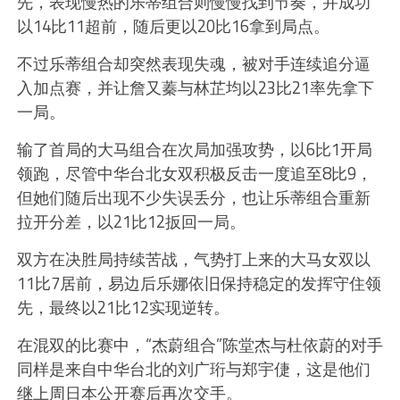
先，表现慢热的乐蒂组合则慢慢找到节奏，并成功
以14比11超前，随后更以20比16拿到局点。
不过乐蒂组合却突然表现失魂，被对手连续追分逼
入加点赛，并让詹又蓁与林芷均以23比21率先拿下
一局。
输了首局的大马组合在次局加强攻势，以6比1开局
领跑，尽管中华台北女双积极反击一度追至8比9，
但她们随后出现不少失误丢分，也让乐蒂组合重新
拉开分差，以21比12扳回一局。
双方在决胜局持续苦战，气势打上来的大马女双以
11比7居前，易边后乐娜依旧保持稳定的发挥守住领
先，最终以21比12实现逆转。
在混双的比赛中，“杰蔚组合”陈堂杰与杜依蔚的对手
同样是来自中华台北的刘广珩与郑宇倢，这是他们
继上周日本公开赛后再次交手。