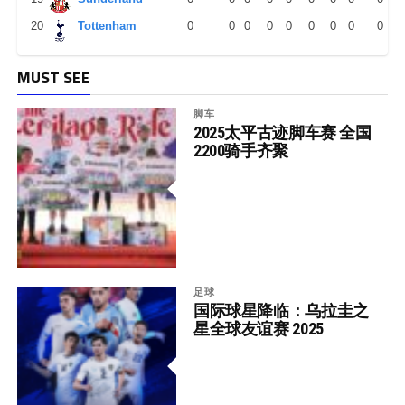
20
Tottenham
0
0
0
0
0
0
0
0
0
MUST SEE
脚车
2025太平古迹脚车赛 全国
2200骑手齐聚
足球
国际球星降临：乌拉圭之
星全球友谊赛 2025