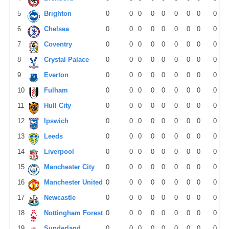
5
Brighton
0
0
0
0
0
0
0
0
0
6
Chelsea
0
0
0
0
0
0
0
0
0
7
Coventry
0
0
0
0
0
0
0
0
0
8
Crystal Palace
0
0
0
0
0
0
0
0
0
9
Everton
0
0
0
0
0
0
0
0
0
10
Fulham
0
0
0
0
0
0
0
0
0
11
Hull City
0
0
0
0
0
0
0
0
0
12
Ipswich
0
0
0
0
0
0
0
0
0
13
Leeds
0
0
0
0
0
0
0
0
0
14
Liverpool
0
0
0
0
0
0
0
0
0
15
Manchester City
0
0
0
0
0
0
0
0
0
16
Manchester United
0
0
0
0
0
0
0
0
0
17
Newcastle
0
0
0
0
0
0
0
0
0
18
Nottingham Forest
0
0
0
0
0
0
0
0
0
19
Sunderland
0
0
0
0
0
0
0
0
0