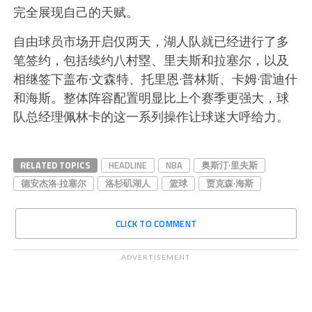
完全展现自己的天赋。
自由球员市场开启仅两天，湖人队就已经进行了多
笔签约，包括续约八村塁、里夫斯和拉塞尔，以及
相继签下盖布·文森特、托里恩·普林斯、卡姆·雷迪什
和海斯。整体阵容配置明显比上个赛季更强大，球
队总经理佩林卡的这一系列操作让球迷大呼给力。
RELATED TOPICS
HEADLINE
NBA
奥斯汀·里夫斯
德安杰洛·拉塞尔
洛杉矶湖人
篮球
贾克森·海斯
CLICK TO COMMENT
ADVERTISEMENT