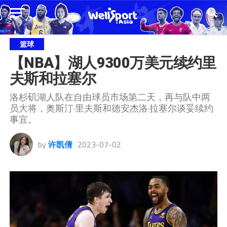
篮球
【NBA】湖人9300万美元续约里
夫斯和拉塞尔
洛杉矶湖人队在自由球员市场第二天，再与队中两
员大将，奥斯汀·里夫斯和德安杰洛·拉塞尔谈妥续约
事宜。
by
许凯倩
2023-07-02