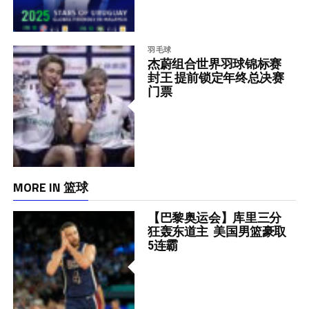
羽毛球
杰蔚组合世界羽球锦标赛
封王 提前锁定年终总决赛
门票
MORE IN 篮球
【巴黎奥运会】库里三分
狂轰东道主 美国男篮豪取
5连霸