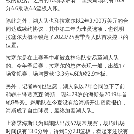
板的数据。之后的16场季后赛，里夫斯场均有16.9
分4.6助攻4.4篮板入账。
除此之外，湖人队也和拉塞尔以2年3700万美元的合
同达成续约协议，其中第二年为球员选项，也说明
拉塞尔大概率锁定了2023/24赛季湖人队首发控卫的
位置。
拉塞尔是在上赛季中期被森林狼队交易至湖人队
的。今年季后赛，拉塞尔的总体表现一般，出战17
场常规赛，场均贡献13.3分4.6助攻2.9篮板。
另外，记者Woj也透露，湖人队以2年合同签下了前
鹈鹕中锋贾克森·海斯。现年23岁的海斯是2019年首
轮8号秀。鹈鹕队在今夏没有给海斯开出资质报价，
海斯成了自由球员，最终加盟湖人队。
上赛季海斯只为鹈鹕队出战47场常规赛，场均出场
时间仅有13.0分钟，得到5分2.8篮板，看起来还没有