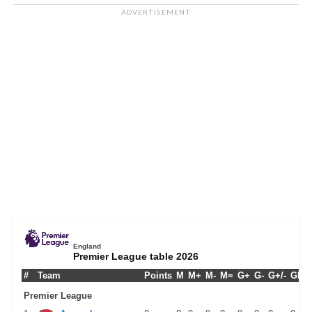
ADVERTISEMENT
England
Premier League table 2026
#
Team
Points
M
M+
M-
M=
G+
G-
G+/-
GPM
Premier League