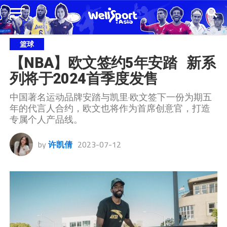
篮球
【NBA】欧文签约5年安踏   新系
列将于2024首季度发售
中国著名运动品牌安踏与凯里·欧文签下一份为期五
年的代言人合约，欧文也将作为首席创意官，打造
专属个人产品线。
by
许凯倩
2023-07-12