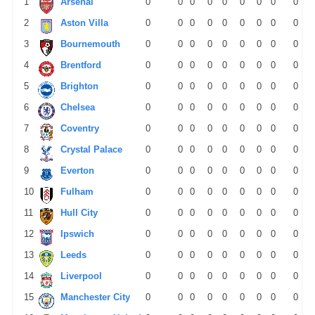
1
Arsenal
0
0
0
0
0
0
0
0
0
2
Aston Villa
0
0
0
0
0
0
0
0
0
3
Bournemouth
0
0
0
0
0
0
0
0
0
4
Brentford
0
0
0
0
0
0
0
0
0
5
Brighton
0
0
0
0
0
0
0
0
0
6
Chelsea
0
0
0
0
0
0
0
0
0
7
Coventry
0
0
0
0
0
0
0
0
0
8
Crystal Palace
0
0
0
0
0
0
0
0
0
9
Everton
0
0
0
0
0
0
0
0
0
10
Fulham
0
0
0
0
0
0
0
0
0
11
Hull City
0
0
0
0
0
0
0
0
0
12
Ipswich
0
0
0
0
0
0
0
0
0
13
Leeds
0
0
0
0
0
0
0
0
0
14
Liverpool
0
0
0
0
0
0
0
0
0
15
Manchester City
0
0
0
0
0
0
0
0
0