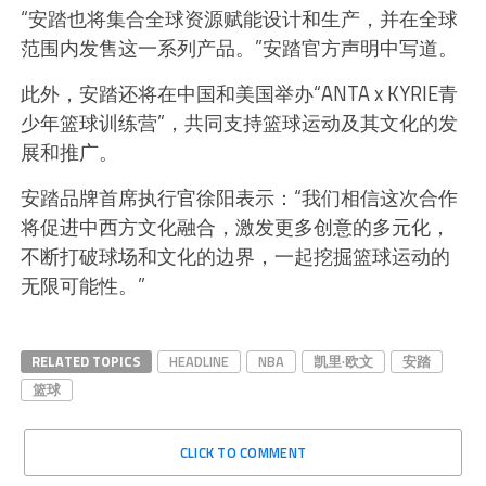
“安踏也将集合全球资源赋能设计和生产，并在全球
范围内发售这一系列产品。”安踏官方声明中写道。
此外，安踏还将在中国和美国举办“ANTA x KYRIE青
少年篮球训练营”，共同支持篮球运动及其文化的发
展和推广。
安踏品牌首席执行官徐阳表示：“我们相信这次合作
将促进中西方文化融合，激发更多创意的多元化，
不断打破球场和文化的边界，一起挖掘篮球运动的
无限可能性。”
RELATED TOPICS
HEADLINE
NBA
凯里·欧文
安踏
篮球
CLICK TO COMMENT