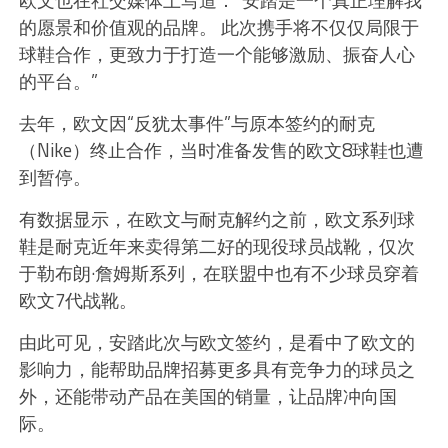
欧文也在社交媒体上写道：“安踏是一个真正理解我
的愿景和价值观的品牌。 此次携手将不仅仅局限于
球鞋合作，更致力于打造一个能够激励、振奋人心
的平台。”
去年，欧文因“反犹太事件”与原本签约的耐克
（Nike）终止合作，当时准备发售的欧文8球鞋也遭
到暂停。
有数据显示，在欧文与耐克解约之前，欧文系列球
鞋是耐克近年来卖得第二好的现役球员战靴，仅次
于勒布朗·詹姆斯系列，在联盟中也有不少球员穿着
欧文7代战靴。
由此可见，安踏此次与欧文签约，是看中了欧文的
影响力，能帮助品牌招募更多具有竞争力的球员之
外，还能带动产品在美国的销量，让品牌冲向国
际。