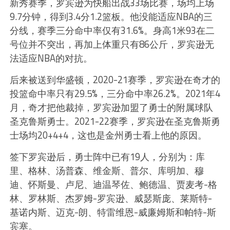
新秀赛季，罗宾逊为快船出战33场比赛，场均上场
9.7分钟，得到3.4分1.2篮板。他没能适应NBA的三
分线，赛季三分命中率仅有31.6%。身高1米93在二
号位并不突出，再加上体重只有86公斤，罗宾逊无
法适应NBA的对抗。
后来被送到华盛顿，2020-21赛季，罗宾逊在奇才的
投篮命中率只有29.5%，三分命中率26.2%。2021年4
月，奇才把他裁掉，罗宾逊加盟了勇士的附属球队
圣克鲁斯勇士。2021-22赛季，罗宾逊在圣克鲁斯勇
士场均20+4+4，这也是金州勇士看上他的原因。
签下罗宾逊后，勇士阵中已有19人，分别为：库
里、格林、汤普森、维金斯、普尔、库明加、穆
迪、怀斯曼、卢尼、迪温琴佐、鲍德温、贾麦考-格
林、罗林斯、杰罗姆-罗宾逊、威瑟斯庞、莱斯特-
基诺内斯、迈克-朗、特雷维恩-威廉姆斯和帕特-斯
宾塞。