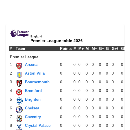
England
Premier League table 2026
#
Team
Points
M
M+
M-
M=
G+
G-
G+/-
GPM
Premier League
1
Arsenal
0
0
0
0
0
0
0
0
0
2
Aston Villa
0
0
0
0
0
0
0
0
0
3
Bournemouth
0
0
0
0
0
0
0
0
0
4
Brentford
0
0
0
0
0
0
0
0
0
5
Brighton
0
0
0
0
0
0
0
0
0
6
Chelsea
0
0
0
0
0
0
0
0
0
7
Coventry
0
0
0
0
0
0
0
0
0
8
Crystal Palace
0
0
0
0
0
0
0
0
0