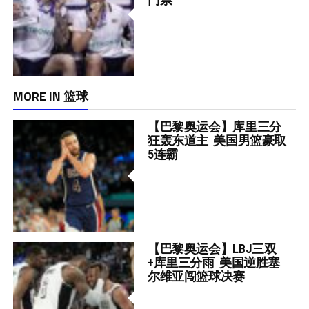
MORE IN 篮球
【巴黎奥运会】库里三分
狂轰东道主 美国男篮豪取
5连霸
【巴黎奥运会】LBJ三双
+库里三分雨 美国逆胜塞
尔维亚闯篮球决赛