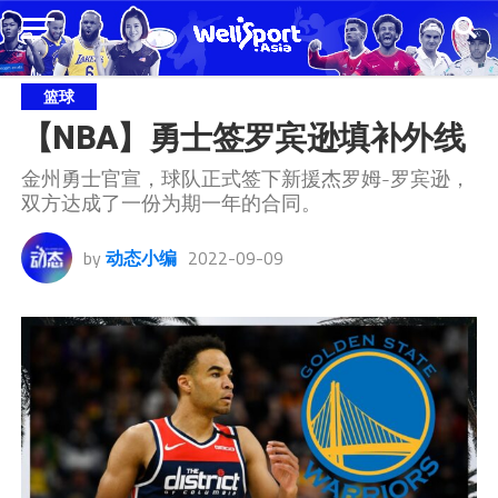
篮球
【NBA】勇士签罗宾逊填补外线
金州勇士官宣，球队正式签下新援杰罗姆-罗宾逊，
双方达成了一份为期一年的合同。
by
动态小编
2022-09-09