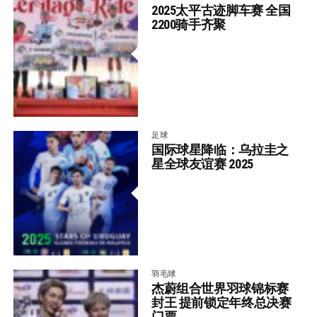
2025太平古迹脚车赛 全国
2200骑手齐聚
足球
国际球星降临：乌拉圭之
星全球友谊赛 2025
羽毛球
杰蔚组合世界羽球锦标赛
封王 提前锁定年终总决赛
门票