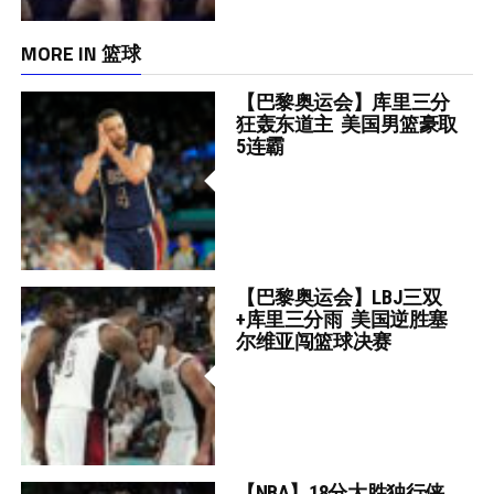
MORE IN 篮球
【巴黎奥运会】库里三分
狂轰东道主 美国男篮豪取
5连霸
【巴黎奥运会】LBJ三双
+库里三分雨 美国逆胜塞
尔维亚闯篮球决赛
【NBA】18分大胜独行侠