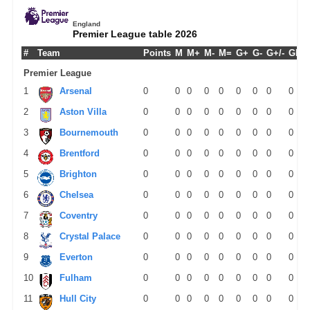
England
Premier League table 2026
#
Team
Points
M
M+
M-
M=
G+
G-
G+/-
GPM
Premier League
1
Arsenal
0
0
0
0
0
0
0
0
0
2
Aston Villa
0
0
0
0
0
0
0
0
0
3
Bournemouth
0
0
0
0
0
0
0
0
0
4
Brentford
0
0
0
0
0
0
0
0
0
5
Brighton
0
0
0
0
0
0
0
0
0
6
Chelsea
0
0
0
0
0
0
0
0
0
7
Coventry
0
0
0
0
0
0
0
0
0
8
Crystal Palace
0
0
0
0
0
0
0
0
0
9
Everton
0
0
0
0
0
0
0
0
0
10
Fulham
0
0
0
0
0
0
0
0
0
11
Hull City
0
0
0
0
0
0
0
0
0