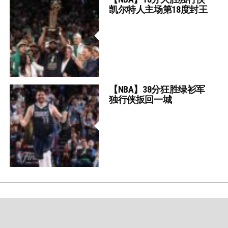
凯尔特人主场第18度封王
【NBA】38分狂胜绿衫军
独行侠扳回一城