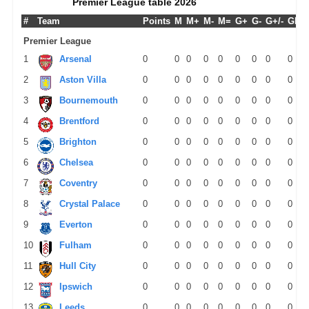
Premier League table 2026
#
Team
Points
M
M+
M-
M=
G+
G-
G+/-
GPM
Premier League
1
Arsenal
0
0
0
0
0
0
0
0
0
2
Aston Villa
0
0
0
0
0
0
0
0
0
3
Bournemouth
0
0
0
0
0
0
0
0
0
4
Brentford
0
0
0
0
0
0
0
0
0
5
Brighton
0
0
0
0
0
0
0
0
0
6
Chelsea
0
0
0
0
0
0
0
0
0
7
Coventry
0
0
0
0
0
0
0
0
0
8
Crystal Palace
0
0
0
0
0
0
0
0
0
9
Everton
0
0
0
0
0
0
0
0
0
10
Fulham
0
0
0
0
0
0
0
0
0
11
Hull City
0
0
0
0
0
0
0
0
0
12
Ipswich
0
0
0
0
0
0
0
0
0
13
Leeds
0
0
0
0
0
0
0
0
0