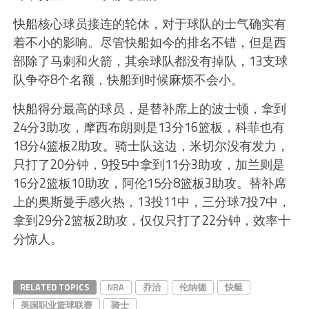
快船核心球员接连的轮休，对于球队的士气确实有
着不小的影响。尽管快船如今的排名不错，但是西
部除了马刺和火箭，其余球队都没有掉队，13支球
队争夺8个名额，快船到时候麻烦不会小。
快船得分最高的球员，是替补席上的波士顿，拿到
24分3助攻，摩西布朗则是13分16篮板，科菲也有
18分4篮板2助攻。骑士队这边，米切尔没有发力，
只打了20分钟，9投5中拿到11分3助攻，加兰则是
16分2篮板10助攻，阿伦15分8篮板3助攻。替补席
上的奥斯曼手感火热，13投11中，三分球7投7中，
拿到29分2篮板2助攻，仅仅只打了22分钟，效率十
分惊人。
RELATED TOPICS
NBA
乔治
伦纳德
快艇
美国职业篮球联赛
骑士