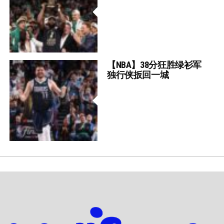
【NBA】38分狂胜绿衫军
独行侠扳回一城