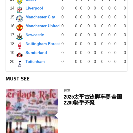
14
Liverpool
0
0
0
0
0
0
0
0
0
15
Manchester City
0
0
0
0
0
0
0
0
0
16
Manchester United
0
0
0
0
0
0
0
0
0
17
Newcastle
0
0
0
0
0
0
0
0
0
18
Nottingham Forest
0
0
0
0
0
0
0
0
0
19
Sunderland
0
0
0
0
0
0
0
0
0
20
Tottenham
0
0
0
0
0
0
0
0
0
MUST SEE
脚车
2025太平古迹脚车赛 全国
2200骑手齐聚