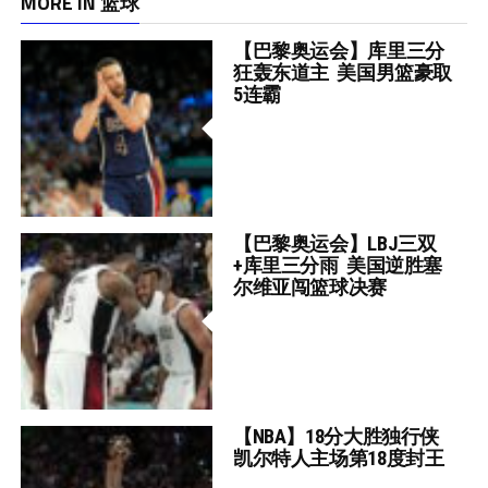
MORE IN 篮球
【巴黎奥运会】库里三分
狂轰东道主 美国男篮豪取
5连霸
【巴黎奥运会】LBJ三双
+库里三分雨 美国逆胜塞
尔维亚闯篮球决赛
【NBA】18分大胜独行侠
凯尔特人主场第18度封王