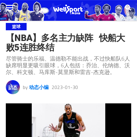
篮球
【NBA】多名主力缺阵   快船大
败5连胜终结
尽管骑士的乐福、温德勒不能出战，不过快船队6人
缺席明显更吸引眼球，6人包括：乔治、伦纳德、沃
尔、科文顿、马库斯-莫里斯和雷吉-杰克逊。
by
动态小编
2023-01-30