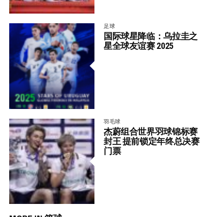
足球
国际球星降临：乌拉圭之
星全球友谊赛 2025
羽毛球
杰蔚组合世界羽球锦标赛
封王 提前锁定年终总决赛
门票