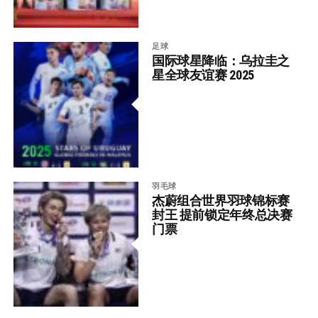
足球
国际球星降临：乌拉圭之
星全球友谊赛 2025
羽毛球
杰蔚组合世界羽球锦标赛
封王 提前锁定年终总决赛
门票