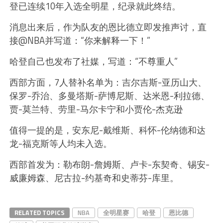
登已连续10年入选全明星，纪录就此终结。
消息出来后，作为队友的恩比德立即发推声讨，直
接@NBA并写道：“你来解释一下！”
哈登自己也发布了社媒，写道：“不尊重人”
西部方面，7人替补名单为：吉尔吉斯-亚历山大、
保罗-乔治、多曼塔斯-萨博尼斯、达米恩-利拉德、
贾-莫兰特、劳里-马尔卡宁和小贾伦-杰克逊
值得一提的是，安东尼-戴维斯、科怀-伦纳德和达
龙-福克斯等人均未入选。
西部首发为：勒布朗-詹姆斯、卢卡-东契奇、锡安-
威廉姆森、尼古拉-约基奇和史蒂芬-库里。
RELATED TOPICS
NBA
全明星赛
哈登
恩比德