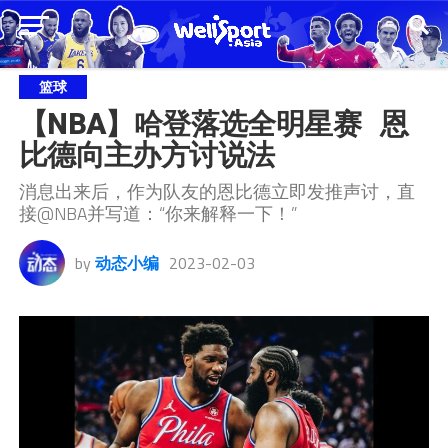
篮球
【NBA】哈登落选全明星赛   恩
比德向主办方讨说法
消息出来后，作为队友的恩比德立即发推声讨，直
接@NBA并写道：“你来解释一下！”
by
动态小编
2023-02-03