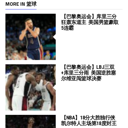
MORE IN 篮球
【巴黎奥运会】库里三分
狂轰东道主 美国男篮豪取
5连霸
【巴黎奥运会】LBJ三双
+库里三分雨 美国逆胜塞
尔维亚闯篮球决赛
【NBA】18分大胜独行侠
凯尔特人主场第18度封王