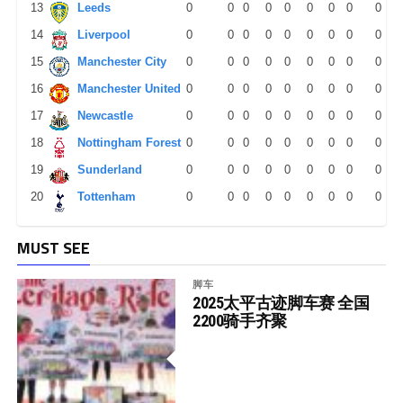
13
Leeds
0
0
0
0
0
0
0
0
0
14
Liverpool
0
0
0
0
0
0
0
0
0
15
Manchester City
0
0
0
0
0
0
0
0
0
16
Manchester United
0
0
0
0
0
0
0
0
0
17
Newcastle
0
0
0
0
0
0
0
0
0
18
Nottingham Forest
0
0
0
0
0
0
0
0
0
19
Sunderland
0
0
0
0
0
0
0
0
0
20
Tottenham
0
0
0
0
0
0
0
0
0
MUST SEE
脚车
2025太平古迹脚车赛 全国
2200骑手齐聚