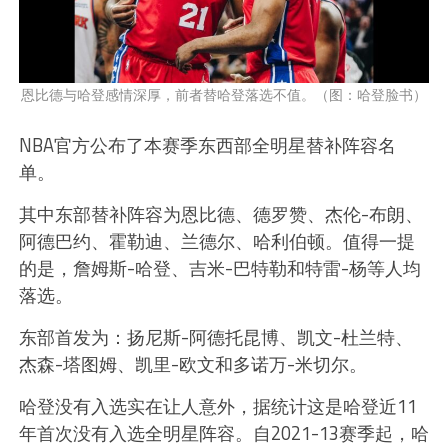
恩比德与哈登感情深厚，前者替哈登落选不值。（图：哈登脸书）
NBA官方公布了本赛季东西部全明星替补阵容名
单。
其中东部替补阵容为恩比德、德罗赞、杰伦-布朗、
阿德巴约、霍勒迪、兰德尔、哈利伯顿。值得一提
的是，詹姆斯-哈登、吉米-巴特勒和特雷-杨等人均
落选。
东部首发为：扬尼斯-阿德托昆博、凯文-杜兰特、
杰森-塔图姆、凯里-欧文和多诺万-米切尔。
哈登没有入选实在让人意外，据统计这是哈登近11
年首次没有入选全明星阵容。自2021-13赛季起，哈