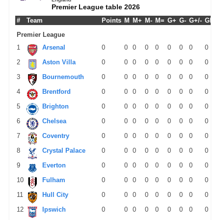
Premier League table 2026
#
Team
Points
M
M+
M-
M=
G+
G-
G+/-
GPM
Premier League
1
Arsenal
0
0
0
0
0
0
0
0
0
2
Aston Villa
0
0
0
0
0
0
0
0
0
3
Bournemouth
0
0
0
0
0
0
0
0
0
4
Brentford
0
0
0
0
0
0
0
0
0
5
Brighton
0
0
0
0
0
0
0
0
0
6
Chelsea
0
0
0
0
0
0
0
0
0
7
Coventry
0
0
0
0
0
0
0
0
0
8
Crystal Palace
0
0
0
0
0
0
0
0
0
9
Everton
0
0
0
0
0
0
0
0
0
10
Fulham
0
0
0
0
0
0
0
0
0
11
Hull City
0
0
0
0
0
0
0
0
0
12
Ipswich
0
0
0
0
0
0
0
0
0