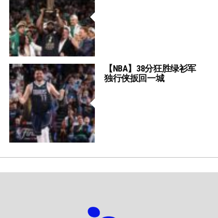
【NBA】38分狂胜绿衫军
独行侠扳回一城