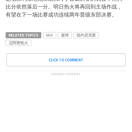
比分依然落后一分。明日热火将再回到主场作战，
有望在下一场比赛成功连续两年晋级东部决赛。
RELATED TOPICS
NBA
篮球
纽约尼克斯
迈阿密热火
CLICK TO COMMENT
ADVERTISEMENT