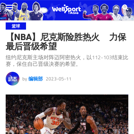
篮球
【NBA】尼克斯险胜热火     力保
最后晋级希望
纽约尼克斯主场对阵迈阿密热火，以112-103结束比
赛，保住自己晋级决赛的希望。
by
编辑部
2023-05-11