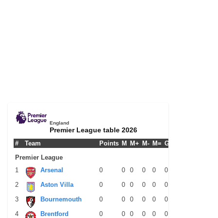
England
Premier League table 2026
#
Team
Points
M
M+
M-
M=
G+
G-
G+/-
GPM
Premier League
1
Arsenal
0
0
0
0
0
0
0
0
0
2
Aston Villa
0
0
0
0
0
0
0
0
0
3
Bournemouth
0
0
0
0
0
0
0
0
0
4
Brentford
0
0
0
0
0
0
0
0
0