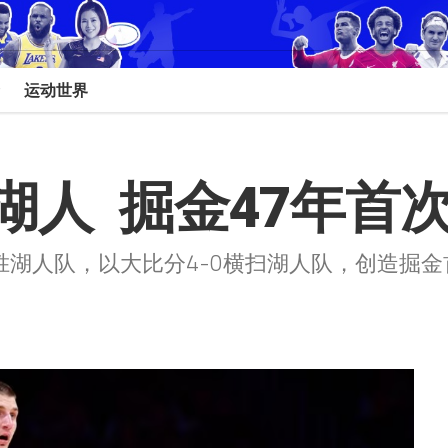
运动世界
湖人  掘金47年
1险胜湖人队，以大比分4-0横扫湖人队，创造掘