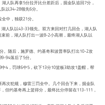
。湖人队再拿5分拉开比分差距后，掘金队追回7分，
以34-28领先6分。
投全中，独获21分。
湖人队以43-33领先。双方来回对打几回合，湖人队
束前，湖人队打出一波8-2小高潮，最终湖人队以
分。随后，施罗德、约基奇和波普率队打出10-2攻
-94落后了5分。
4，罚球6中5，砍下13分10篮板3助攻1盖帽，帮
维斯再次犯规，穆雷三罚全中。几个回合下来，掘金队
1平，但约基奇再上篮得分，最终比分停留在113-111，