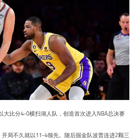
人，以大比分4-0横扫湖人队，创造首次进入NBA总决赛
，开局不久就以11-4领先。随后掘金队波普连进2颗三