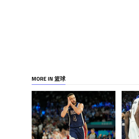
MORE IN 篮球