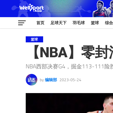
首页
足球天下
羽毛球
篮球
综合
篮球
【NBA】零封
NBA西部决赛G4，掘金113-11
by
编辑部
2023-05-24