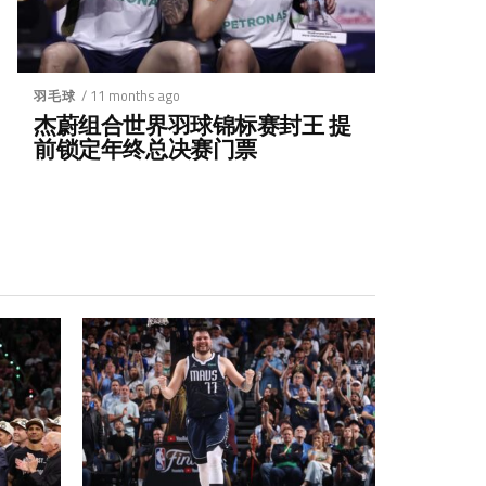
/ 11 months ago
羽毛球
杰蔚组合世界羽球锦标赛封王 提
前锁定年终总决赛门票