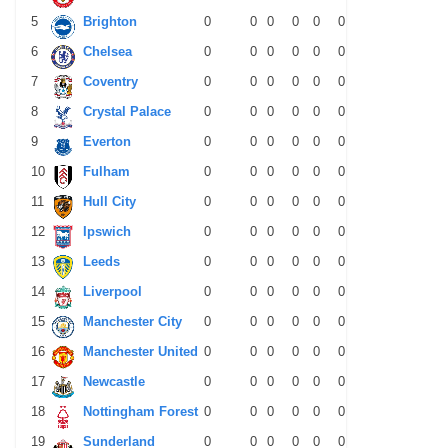
5
Brighton
0
0
0
0
0
0
0
0
0
6
Chelsea
0
0
0
0
0
0
0
0
0
7
Coventry
0
0
0
0
0
0
0
0
0
8
Crystal Palace
0
0
0
0
0
0
0
0
0
9
Everton
0
0
0
0
0
0
0
0
0
10
Fulham
0
0
0
0
0
0
0
0
0
11
Hull City
0
0
0
0
0
0
0
0
0
12
Ipswich
0
0
0
0
0
0
0
0
0
13
Leeds
0
0
0
0
0
0
0
0
0
14
Liverpool
0
0
0
0
0
0
0
0
0
15
Manchester City
0
0
0
0
0
0
0
0
0
16
Manchester United
0
0
0
0
0
0
0
0
0
17
Newcastle
0
0
0
0
0
0
0
0
0
18
Nottingham Forest
0
0
0
0
0
0
0
0
0
19
Sunderland
0
0
0
0
0
0
0
0
0