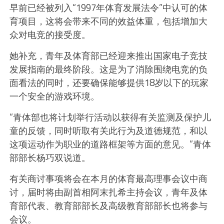
早前已经被列入“1997年体育发展法令”中认可的体
育项目，这将会带来不同的效益体重，包括增加大
众对电竞的接受度。
她补充，青年及体育部已经迎来推出国家电子竞技
发展指南的最终阶段。这是为了消除围绕电竞的负
面看法的同时，还要确保能够提供18岁以下的玩家
一个安全的游戏环境。
“青体部也将计划举行活动以获得有关监测及保护儿
童的反馈，同时听取有关此行为及道德规范，和以
这项运动作为职业的道路框架等方面的意见。”青体
部部长杨巧双说道。
有关商讨事项将会在本月的体育最高理事会议中商
讨，届时将由副首相阿末扎希主持会议，青年及体
育部代表、教育部部长及高级教育部部长也将参与
会议。