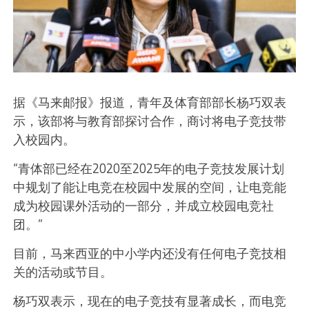
据《马来邮报》报道，青年及体育部部长杨巧双表
示，该部将与教育部探讨合作，商讨将电子竞技带
入校园内。
“青体部已经在2020至2025年的电子竞技发展计划
中规划了能让电竞在校园中发展的空间，让电竞能
成为校园课外活动的一部分，并成立校园电竞社
团。”
目前，马来西亚的中小学内还没有任何电子竞技相
关的活动或节目。
杨巧双表示，现在的电子竞技有显著成长，而电竞