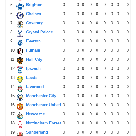
5
Brighton
0
0
0
0
0
0
0
0
0
6
Chelsea
0
0
0
0
0
0
0
0
0
7
Coventry
0
0
0
0
0
0
0
0
0
8
Crystal Palace
0
0
0
0
0
0
0
0
0
9
Everton
0
0
0
0
0
0
0
0
0
10
Fulham
0
0
0
0
0
0
0
0
0
11
Hull City
0
0
0
0
0
0
0
0
0
12
Ipswich
0
0
0
0
0
0
0
0
0
13
Leeds
0
0
0
0
0
0
0
0
0
14
Liverpool
0
0
0
0
0
0
0
0
0
15
Manchester City
0
0
0
0
0
0
0
0
0
16
Manchester United
0
0
0
0
0
0
0
0
0
17
Newcastle
0
0
0
0
0
0
0
0
0
18
Nottingham Forest
0
0
0
0
0
0
0
0
0
19
Sunderland
0
0
0
0
0
0
0
0
0