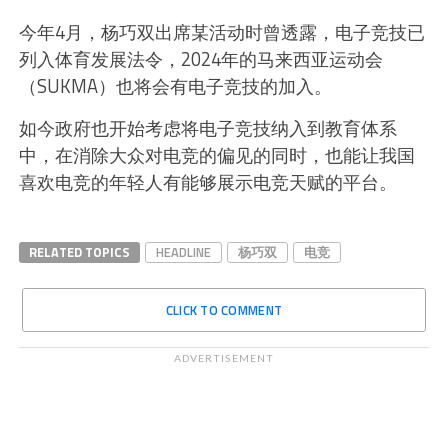
今年4月，杨巧双出席某活动时曾透露，电子竞技已
列入体育发展法令，2024年的马来西亚运动会
（SUKMA）也将会有电子竞技的加入。
如今政府也开始考虑将电子竞技纳入到教育体系
中，在消除大众对电竞的偏见的同时，也能让我国
喜欢电竞的年轻人有能够展示电竞天赋的平台。
RELATED TOPICS
HEADLINE
杨巧双
电竞
CLICK TO COMMENT
ADVERTISEMENT