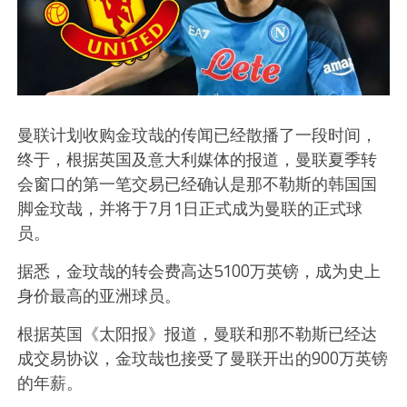
曼联计划收购金玟哉的传闻已经散播了一段时间，
终于，根据英国及意大利媒体的报道，曼联夏季转
会窗口的第一笔交易已经确认是那不勒斯的韩国国
脚金玟哉，并将于7月1日正式成为曼联的正式球
员。
据悉，金玟哉的转会费高达5100万英镑，成为史上
身价最高的亚洲球员。
根据英国《太阳报》报道，曼联和那不勒斯已经达
成交易协议，金玟哉也接受了曼联开出的900万英镑
的年薪。