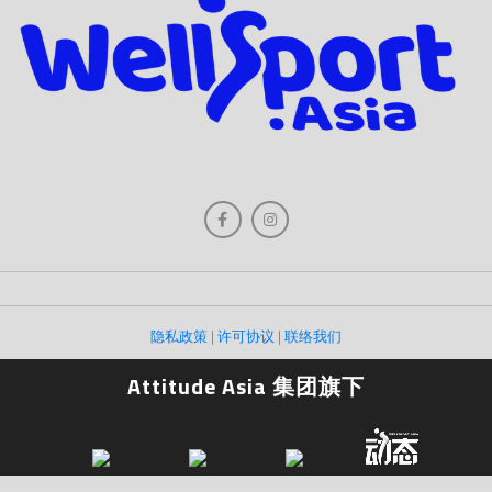
隐私政策
|
许可协议
|
联络我们
Attitude Asia 集团旗下