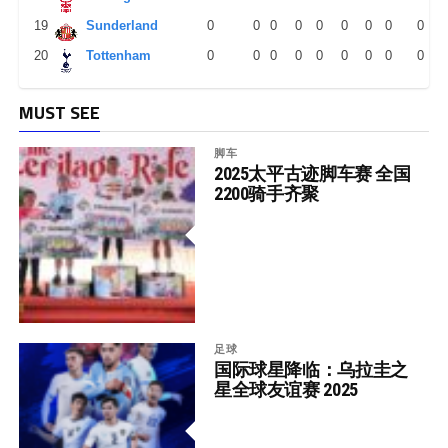
19
Sunderland
0
0
0
0
0
0
0
0
0
20
Tottenham
0
0
0
0
0
0
0
0
0
MUST SEE
脚车
2025太平古迹脚车赛 全国
2200骑手齐聚
足球
国际球星降临：乌拉圭之
星全球友谊赛 2025