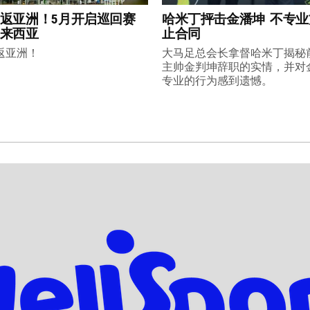
返亚洲！5月开启巡回赛
哈米丁抨击金潘坤 不专
来西亚
止合同
返亚洲！
大马足总会长拿督哈米丁揭秘
主帅金判坤辞职的实情，并对
专业的行为感到遗憾。