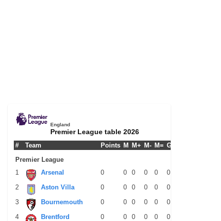
England
Premier League table 2026
#
Team
Points
M
M+
M-
M=
G+
G-
G+/-
GPM
Premier League
1
Arsenal
0
0
0
0
0
0
0
0
0
2
Aston Villa
0
0
0
0
0
0
0
0
0
3
Bournemouth
0
0
0
0
0
0
0
0
0
4
Brentford
0
0
0
0
0
0
0
0
0