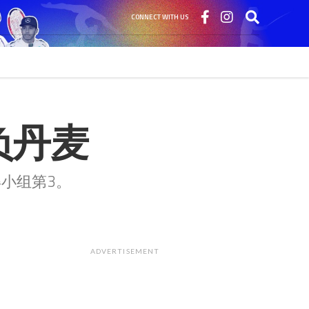
CONNECT WITH US
负丹麦
小组第3。
ADVERTISEMENT