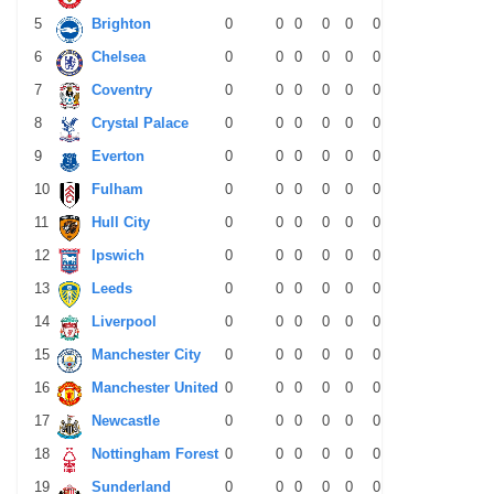
5
Brighton
0
0
0
0
0
0
0
0
0
6
Chelsea
0
0
0
0
0
0
0
0
0
7
Coventry
0
0
0
0
0
0
0
0
0
8
Crystal Palace
0
0
0
0
0
0
0
0
0
9
Everton
0
0
0
0
0
0
0
0
0
10
Fulham
0
0
0
0
0
0
0
0
0
11
Hull City
0
0
0
0
0
0
0
0
0
12
Ipswich
0
0
0
0
0
0
0
0
0
13
Leeds
0
0
0
0
0
0
0
0
0
14
Liverpool
0
0
0
0
0
0
0
0
0
15
Manchester City
0
0
0
0
0
0
0
0
0
16
Manchester United
0
0
0
0
0
0
0
0
0
17
Newcastle
0
0
0
0
0
0
0
0
0
18
Nottingham Forest
0
0
0
0
0
0
0
0
0
19
Sunderland
0
0
0
0
0
0
0
0
0