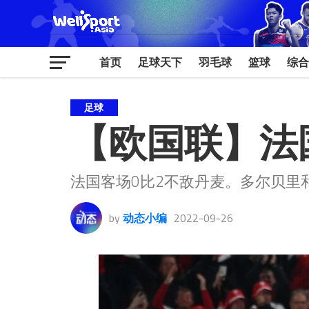
首页
足球天下
羽毛球
篮球
综合
足球
【欧国联】法国
法国客场0比2不敌丹麦。多尔贝里
by
动态小编
2022-09-26