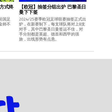
业方式终
【欧冠】抽签分组出炉 巴黎圣日
曼下下签
前国足
2024/25赛季欧冠足球联赛抽签正式出
金帅不
炉，在新赛制下，每支球队将对上8支
对手，其中巴黎圣日曼签运不佳，对
手分别都是英超、德首和西甲的强
旅，出线形势有点悬。