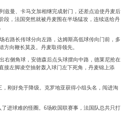
格列兹曼、卡马文加相继完成射门，还差点迫使丹麦后
阶段，法国突然就被丹麦围在半场猛攻，连续送给丹
。
中场右路长传球分向左路，达姆斯高低球传向门前，多
错方向鞭长莫及。丹麦取得领先。
开出右侧角球，安德森后点头球摆向中路，德莱尼抢在
直接左脚凌空抽射轰入球门左下死角，丹麦锦上添
第三，刚好免于降级。克罗地亚获得小组头名，闯进淘
入了进球难的怪圈。6场欧国联赛事，法国队总共只打