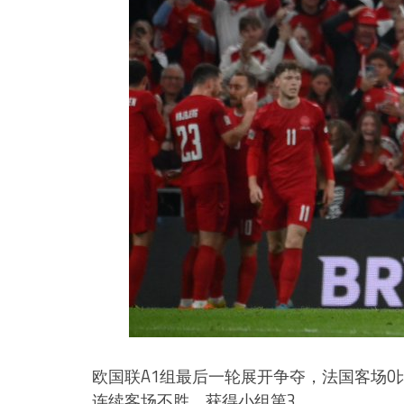
欧国联A1组最后一轮展开争夺，法国客场0
连续客场不胜，获得小组第3。