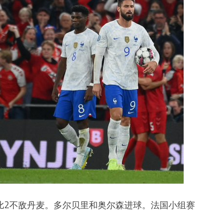
比2不敌丹麦。多尔贝里和奥尔森进球。法国小组赛