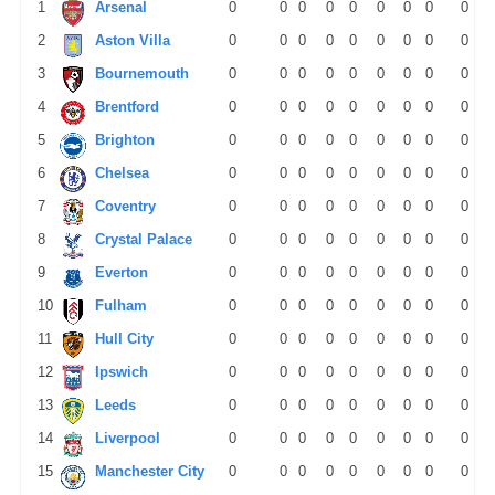
1
Arsenal
0
0
0
0
0
0
0
0
0
2
Aston Villa
0
0
0
0
0
0
0
0
0
3
Bournemouth
0
0
0
0
0
0
0
0
0
4
Brentford
0
0
0
0
0
0
0
0
0
5
Brighton
0
0
0
0
0
0
0
0
0
6
Chelsea
0
0
0
0
0
0
0
0
0
7
Coventry
0
0
0
0
0
0
0
0
0
8
Crystal Palace
0
0
0
0
0
0
0
0
0
9
Everton
0
0
0
0
0
0
0
0
0
10
Fulham
0
0
0
0
0
0
0
0
0
11
Hull City
0
0
0
0
0
0
0
0
0
12
Ipswich
0
0
0
0
0
0
0
0
0
13
Leeds
0
0
0
0
0
0
0
0
0
14
Liverpool
0
0
0
0
0
0
0
0
0
15
Manchester City
0
0
0
0
0
0
0
0
0