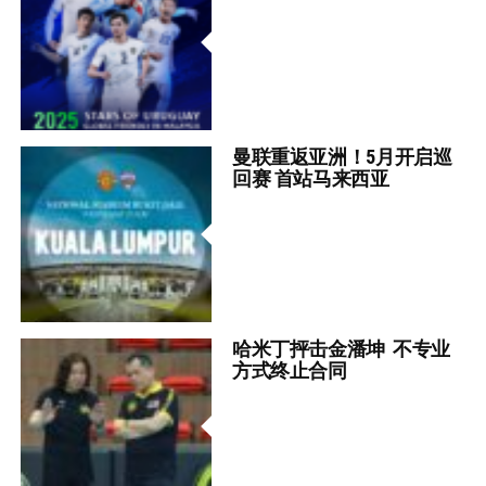
曼联重返亚洲！5月开启巡
回赛 首站马来西亚
哈米丁抨击金潘坤 不专业
方式终止合同