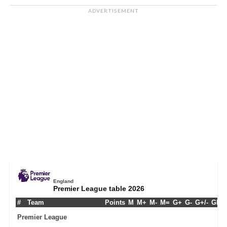
ADVERTISEMENT
England
Premier League table 2026
#
Team
Points
M
M+
M-
M=
G+
G-
G+/-
GPM
Premier League