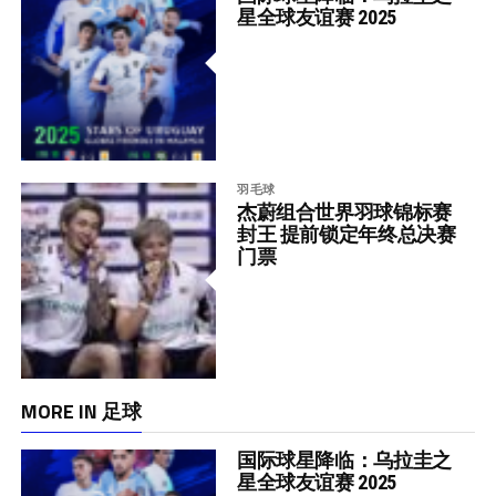
星全球友谊赛 2025
羽毛球
杰蔚组合世界羽球锦标赛
封王 提前锁定年终总决赛
门票
MORE IN 足球
国际球星降临：乌拉圭之
星全球友谊赛 2025