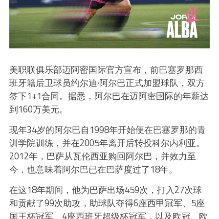
美职联俱乐部迈阿密国际官方宣布，前巴塞罗那西
班牙籍后卫球员约尔迪·阿尔巴正式加盟球队，双方
签下1+1合同。据悉，阿尔巴在迈阿密国际的年薪达
到160万美元。
现年34岁的阿尔巴自1998年开始便在巴塞罗那的青
训学院训练，并在2005年离开后转投科尔内利亚。
2012年，巴萨从瓦伦西亚购回阿尔巴，并效力至
今，也意味着阿尔巴已在巴萨度过了18年。
在这18年期间，他为巴萨出场459次，打入27次球
和贡献了99次助攻，助球队夺得6座西甲冠军、5座
国王杯冠军、4座西班牙超级杯冠军，以及欧冠、欧