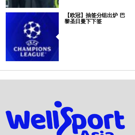
【欧冠】抽签分组出炉 巴
黎圣日曼下下签