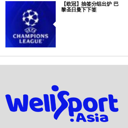
【欧冠】抽签分组出炉 巴
黎圣日曼下下签