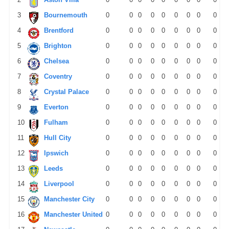
3
Bournemouth
0
0
0
0
0
0
0
0
0
4
Brentford
0
0
0
0
0
0
0
0
0
5
Brighton
0
0
0
0
0
0
0
0
0
6
Chelsea
0
0
0
0
0
0
0
0
0
7
Coventry
0
0
0
0
0
0
0
0
0
8
Crystal Palace
0
0
0
0
0
0
0
0
0
9
Everton
0
0
0
0
0
0
0
0
0
10
Fulham
0
0
0
0
0
0
0
0
0
11
Hull City
0
0
0
0
0
0
0
0
0
12
Ipswich
0
0
0
0
0
0
0
0
0
13
Leeds
0
0
0
0
0
0
0
0
0
14
Liverpool
0
0
0
0
0
0
0
0
0
15
Manchester City
0
0
0
0
0
0
0
0
0
16
Manchester United
0
0
0
0
0
0
0
0
0