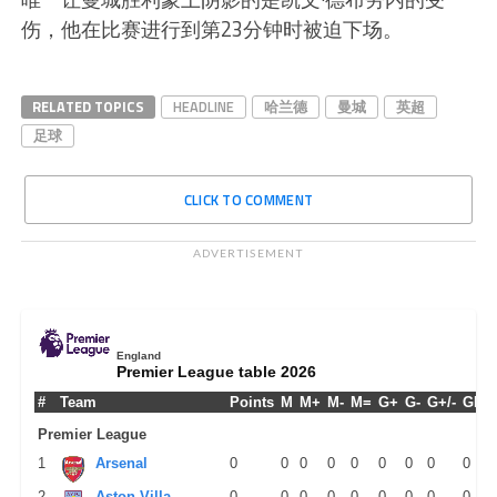
伤，他在比赛进行到第23分钟时被迫下场。
RELATED TOPICS
HEADLINE
哈兰德
曼城
英超
足球
CLICK TO COMMENT
ADVERTISEMENT
England
Premier League table 2026
#
Team
Points
M
M+
M-
M=
G+
G-
G+/-
GPM
Premier League
1
Arsenal
0
0
0
0
0
0
0
0
0
2
Aston Villa
0
0
0
0
0
0
0
0
0