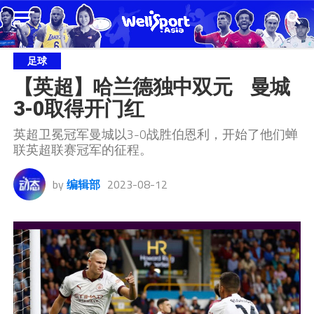
足球
【英超】哈兰德独中双元    曼城
3-0取得开门红
英超卫冕冠军曼城以3-0战胜伯恩利，开始了他们蝉
联英超联赛冠军的征程。
by
编辑部
2023-08-12