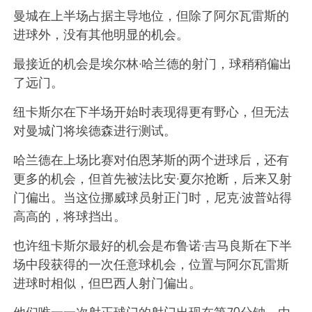
曼城在上半场占据主导地位，但除了阿尔瓦雷斯的
进球外，没有其他明显的机会。
最接近的机会是埃尔林
·
哈兰德的射门，球稍稍偏出
了远门。
纽卡斯尔在下半场开始时表现得更有野心，但无法
对曼城门将埃德森进行测试。
哈兰德在上场比赛对伯恩茅斯的两个进球后，还有
更多的机会，但首先被法比安
·
夏尔抢断，后来又射
门偏出。当这位挪威球员射正门时，尼克
·
波普站得
高高的，将球挡出。
也许纽卡斯尔最好的机会是布鲁诺
·
吉马良斯在下半
场中段获得的一次任意球机会，位置与阿尔瓦雷斯
进球时相似，但巴西人射门偏出。