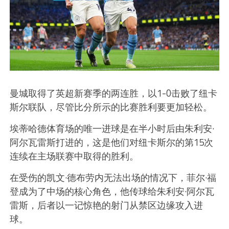
曼城取得了英超新赛季的两连胜，以
1-0
击败了纽卡
斯尔联队，尽管比分所示的比赛胜利要更加轻松。
埃蒂哈德体育场的唯一进球是在半小时后由朱利安
·
阿尔瓦雷斯打进的，这是他们对纽卡斯尔的第
15
次
连续在主场联赛中取得的胜利。
在受伤的凯文
·
德布劳内无法出场的情况下，菲尔
·
福
登成为了中场的核心角色，他传球给朱利安
·
阿尔瓦
雷斯，后者以一记惊艳的射门从禁区边缘攻入进
球。