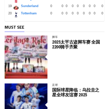
19
Sunderland
0
0
0
0
0
0
0
0
0
20
Tottenham
0
0
0
0
0
0
0
0
0
MUST SEE
脚车
2025太平古迹脚车赛 全国
2200骑手齐聚
足球
国际球星降临：乌拉圭之
星全球友谊赛 2025