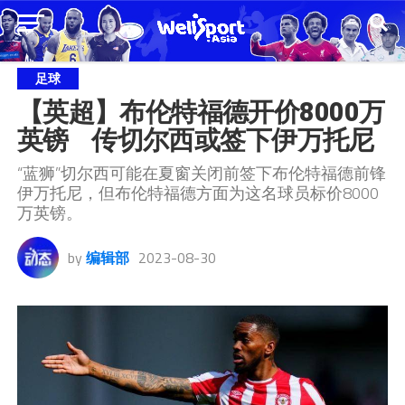
足球
【英超】布伦特福德开价8000万
英镑    传切尔西或签下伊万托尼
“蓝狮”切尔西可能在夏窗关闭前签下布伦特福德前锋
伊万托尼，但布伦特福德方面为这名球员标价8000
万英镑。
by
编辑部
2023-08-30