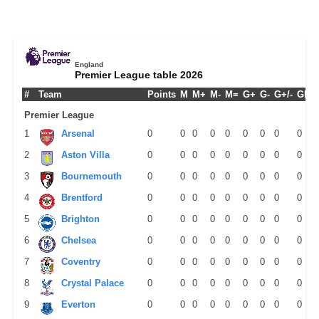
England
Premier League table 2026
#
Team
Points
M
M+
M-
M=
G+
G-
G+/-
GPM
Premier League
1
Arsenal
0
0
0
0
0
0
0
0
0
2
Aston Villa
0
0
0
0
0
0
0
0
0
3
Bournemouth
0
0
0
0
0
0
0
0
0
4
Brentford
0
0
0
0
0
0
0
0
0
5
Brighton
0
0
0
0
0
0
0
0
0
6
Chelsea
0
0
0
0
0
0
0
0
0
7
Coventry
0
0
0
0
0
0
0
0
0
8
Crystal Palace
0
0
0
0
0
0
0
0
0
9
Everton
0
0
0
0
0
0
0
0
0