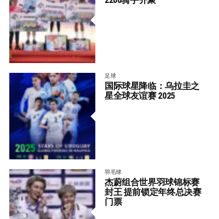
足球
国际球星降临：乌拉圭之
星全球友谊赛 2025
羽毛球
杰蔚组合世界羽球锦标赛
封王 提前锁定年终总决赛
门票