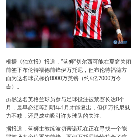
根据《独立报》报道，“蓝狮”切尔西可能在夏窗关闭
前签下布伦特福德前锋伊万托尼，但布伦特福德方
面为这名球员标价8000万英镑（约4亿7000万令
吉）。
虽然这名英格兰球员参与足球投注被禁赛长达8个
月，最早必须等到明年1月才能复出，但伊万托尼魅
力不减，还是成功吸引许多球队的关注。
据报道，蓝狮主教练波切蒂诺现在正在寻找一个能
踢前场多个位置的前锋，而伊万托尼恰恰符合了这