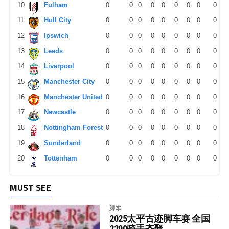
10
Fulham
0
0
0
0
0
0
0
0
0
11
Hull City
0
0
0
0
0
0
0
0
0
12
Ipswich
0
0
0
0
0
0
0
0
0
13
Leeds
0
0
0
0
0
0
0
0
0
14
Liverpool
0
0
0
0
0
0
0
0
0
15
Manchester City
0
0
0
0
0
0
0
0
0
16
Manchester United
0
0
0
0
0
0
0
0
0
17
Newcastle
0
0
0
0
0
0
0
0
0
18
Nottingham Forest
0
0
0
0
0
0
0
0
0
19
Sunderland
0
0
0
0
0
0
0
0
0
20
Tottenham
0
0
0
0
0
0
0
0
0
MUST SEE
脚车
2025太平古迹脚车赛 全国
2200骑手齐聚