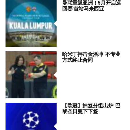
曼联重返亚洲！5月开启巡
回赛 首站马来西亚
哈米丁抨击金潘坤 不专业
方式终止合同
【欧冠】抽签分组出炉 巴
黎圣日曼下下签