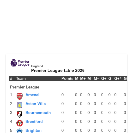
England
Premier League table 2026
#
Team
Points
M
M+
M-
M=
G+
G-
G+/-
GPM
Premier League
1
Arsenal
0
0
0
0
0
0
0
0
0
2
Aston Villa
0
0
0
0
0
0
0
0
0
3
Bournemouth
0
0
0
0
0
0
0
0
0
4
Brentford
0
0
0
0
0
0
0
0
0
5
Brighton
0
0
0
0
0
0
0
0
0