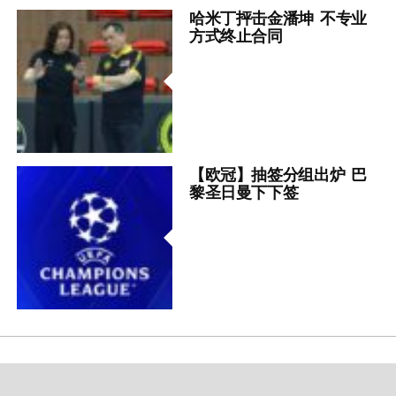
哈米丁抨击金潘坤 不专业
方式终止合同
【欧冠】抽签分组出炉 巴
黎圣日曼下下签