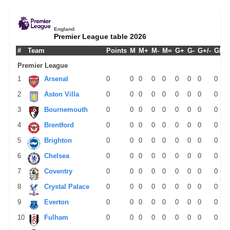
England
Premier League table 2026
#
Team
Points
M
M+
M-
M=
G+
G-
G+/-
GPM
Premier League
1
Arsenal
0
0
0
0
0
0
0
0
0
2
Aston Villa
0
0
0
0
0
0
0
0
0
3
Bournemouth
0
0
0
0
0
0
0
0
0
4
Brentford
0
0
0
0
0
0
0
0
0
5
Brighton
0
0
0
0
0
0
0
0
0
6
Chelsea
0
0
0
0
0
0
0
0
0
7
Coventry
0
0
0
0
0
0
0
0
0
8
Crystal Palace
0
0
0
0
0
0
0
0
0
9
Everton
0
0
0
0
0
0
0
0
0
10
Fulham
0
0
0
0
0
0
0
0
0