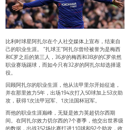
比利时球星阿扎尔在个人社交媒体上宣布，结束自
己的职业生涯。 “扎球王”阿扎尔曾经被誉为是梅西
和C罗之后的第三人，36岁的梅西和38岁的C罗依然
职业赛场踢球，而如今只有32岁的阿扎尔却选择退
役。
回顾阿扎尔的职业生涯，他从法甲里尔开始征途，
并在那里效力5年，出场194次打入50球加上53次助
攻，获得1次法甲冠军、1次法国杯冠军。
而他的职业生涯巅峰，无疑是效力英超切尔西期
间。在阿扎尔效力切尔西的7个赛季，他交出世界级
的数据，出战352场比赛打进110球和92个助攻，收