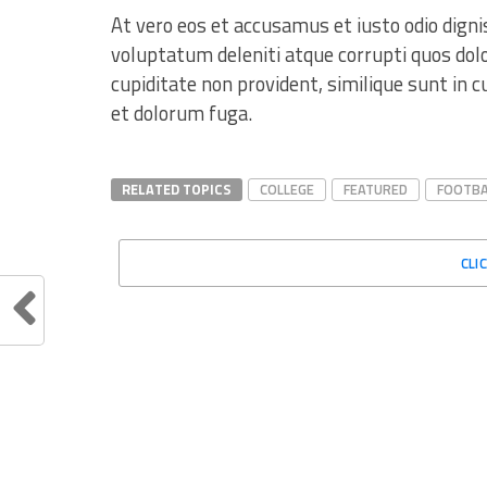
At vero eos et accusamus et iusto odio dign
voluptatum deleniti atque corrupti quos dolo
cupiditate non provident, similique sunt in c
et dolorum fuga.
RELATED TOPICS
COLLEGE
FEATURED
FOOTBA
CLI