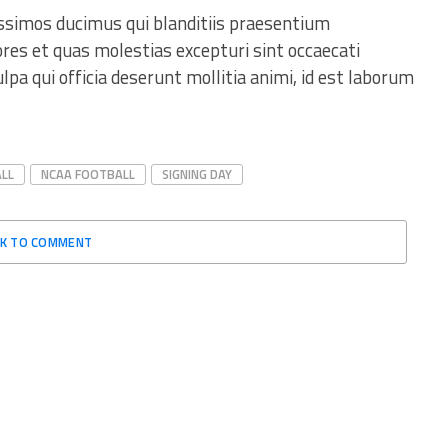
issimos ducimus qui blanditiis praesentium
res et quas molestias excepturi sint occaecati
ulpa qui officia deserunt mollitia animi, id est laborum
LL
NCAA FOOTBALL
SIGNING DAY
CK TO COMMENT