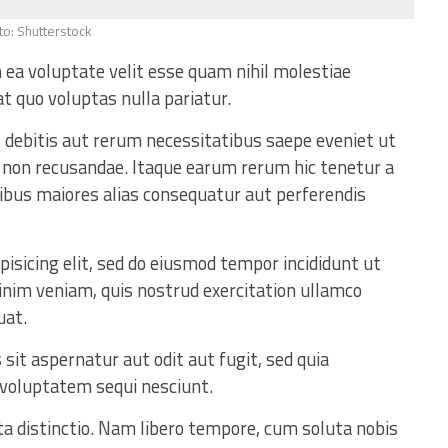
to: Shutterstock
 ea voluptate velit esse quam nihil molestiae
t quo voluptas nulla pariatur.
 debitis aut rerum necessitatibus saepe eveniet ut
 non recusandae. Itaque earum rerum hic tenetur a
tibus maiores alias consequatur aut perferendis
isicing elit, sed do eiusmod tempor incididunt ut
inim veniam, quis nostrud exercitation ullamco
uat.
t aspernatur aut odit aut fugit, sed quia
 voluptatem sequi nesciunt.
ta distinctio. Nam libero tempore, cum soluta nobis