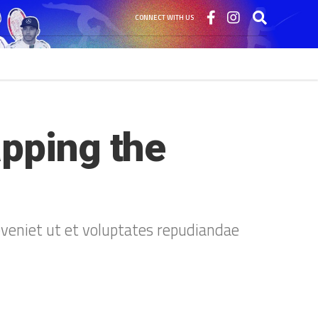
CONNECT WITH US
pping the 
eveniet ut et voluptates repudiandae