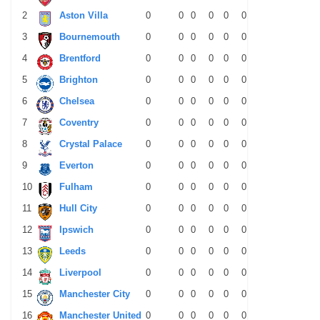
2
Aston Villa
0
0
0
0
0
0
0
0
0
3
Bournemouth
0
0
0
0
0
0
0
0
0
4
Brentford
0
0
0
0
0
0
0
0
0
5
Brighton
0
0
0
0
0
0
0
0
0
6
Chelsea
0
0
0
0
0
0
0
0
0
7
Coventry
0
0
0
0
0
0
0
0
0
8
Crystal Palace
0
0
0
0
0
0
0
0
0
9
Everton
0
0
0
0
0
0
0
0
0
10
Fulham
0
0
0
0
0
0
0
0
0
11
Hull City
0
0
0
0
0
0
0
0
0
12
Ipswich
0
0
0
0
0
0
0
0
0
13
Leeds
0
0
0
0
0
0
0
0
0
14
Liverpool
0
0
0
0
0
0
0
0
0
15
Manchester City
0
0
0
0
0
0
0
0
0
16
Manchester United
0
0
0
0
0
0
0
0
0