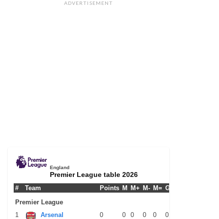
ADVERTISEMENT
England
Premier League table 2026
#
Team
Points
M
M+
M-
M=
G+
G-
G+/-
GPM
Premier League
1
Arsenal
0
0
0
0
0
0
0
0
0