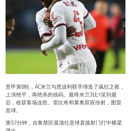
意甲第8轮，AC米兰与恩波利联手缔造了疯狂之夜，
上演绝平，再绝杀的戏码。最终米兰3比1笑到最
后，收获客场连胜。雷比奇和莱奥双双传射，图雷
首球。
第57分钟，吉鲁禁区弧顶任意球直接射门打中横梁
弹出。