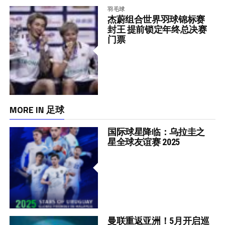
羽毛球
杰蔚组合世界羽球锦标赛
封王 提前锁定年终总决赛
门票
MORE IN 足球
国际球星降临：乌拉圭之
星全球友谊赛 2025
曼联重返亚洲！5月开启巡