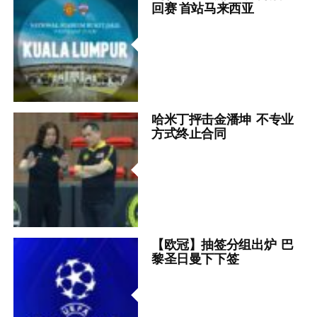
回赛 首站马来西亚
哈米丁抨击金潘坤 不专业
方式终止合同
【欧冠】抽签分组出炉 巴
黎圣日曼下下签