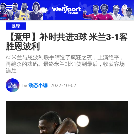
足球
【意甲】补时共进3球 米兰3-1客
胜恩波利
AC米兰与恩波利联手缔造了疯狂之夜，上演绝平，
再绝杀的戏码。最终米兰3比1笑到最后，收获客场
连胜。
by
动态小编
2022-10-02