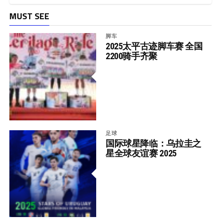
MUST SEE
脚车
2025太平古迹脚车赛 全国
2200骑手齐聚
足球
国际球星降临：乌拉圭之
星全球友谊赛 2025