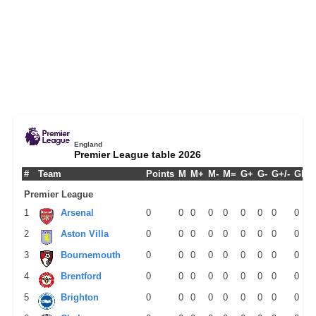
England
Premier League table 2026
#
Team
Points
M
M+
M-
M=
G+
G-
G+/-
GPM
Premier League
1
Arsenal
0
0
0
0
0
0
0
0
0
2
Aston Villa
0
0
0
0
0
0
0
0
0
3
Bournemouth
0
0
0
0
0
0
0
0
0
4
Brentford
0
0
0
0
0
0
0
0
0
5
Brighton
0
0
0
0
0
0
0
0
0