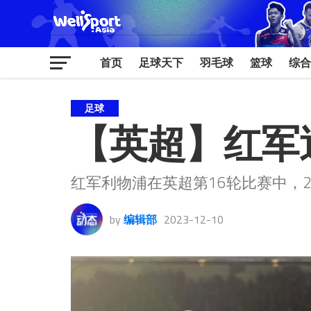
首页
足球天下
羽毛球
篮球
综合
足球
【英超】红军
红军利物浦在英超第16轮比赛中，
by
编辑部
2023-12-10