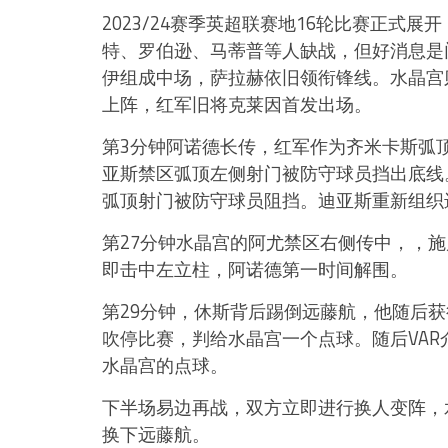
2023/24赛季英超联赛地16轮比赛正式
特、罗伯逊、马蒂普等人缺战，但好消息是
伊组成中场，萨拉赫依旧领衔锋线。水晶宫
上阵，红军旧将克莱因首发出场。
第3分钟阿诺德长传，红军作为齐米卡斯弧
亚斯禁区弧顶左侧射门被防守球员挡出底线
弧顶射门被防守球员阻挡。迪亚斯重新组织
第27分钟水晶宫的阿尤禁区右侧传中，，
即击中左立柱，阿诺德第一时间解围。
第29分钟，休斯背后踢倒远藤航，他随后
吹停比赛，判给水晶宫一个点球。随后VA
水晶宫的点球。
下半场易边再战，双方立即进行换人变阵，
换下远藤航。