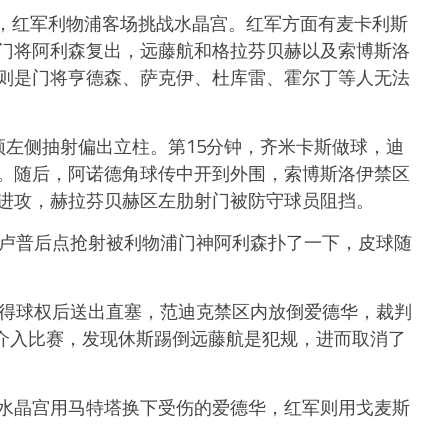
展开，红军利物浦客场挑战水晶宫。红军方面有麦卡利斯
门将阿利森复出，远藤航和格拉芬贝赫以及索博斯洛
则是门将亨德森、萨克伊、杜库雷、霍尔丁等人无法
顶左侧抽射偏出立柱。第15分钟，齐米卡斯做球，迪
。随后，阿诺德角球传中开到外围，索博斯洛伊禁区
进攻，赫拉芬贝赫区左肋射门被防守球员阻挡。
施卢普后点抢射被利物浦门神阿利森扑了一下，皮球随
获得球权后送出直塞，范迪克禁区内放倒爱德华，裁判
R介入比赛，发现休斯踢倒远藤航是犯规，进而取消了
水晶宫用马特塔换下受伤的爱德华，红军则用戈麦斯