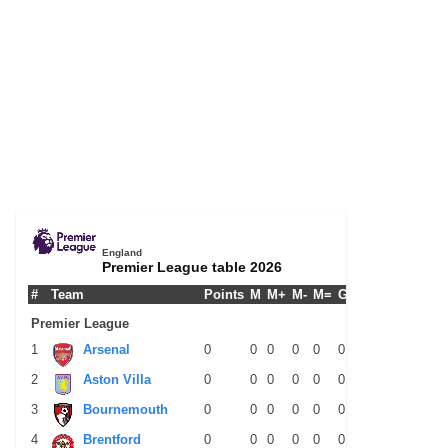
England
Premier League table 2026
#
Team
Points
M
M+
M-
M=
G+
G-
G+/-
GPM
Premier League
1
Arsenal
0
0
0
0
0
0
0
0
0
2
Aston Villa
0
0
0
0
0
0
0
0
0
3
Bournemouth
0
0
0
0
0
0
0
0
0
4
Brentford
0
0
0
0
0
0
0
0
0