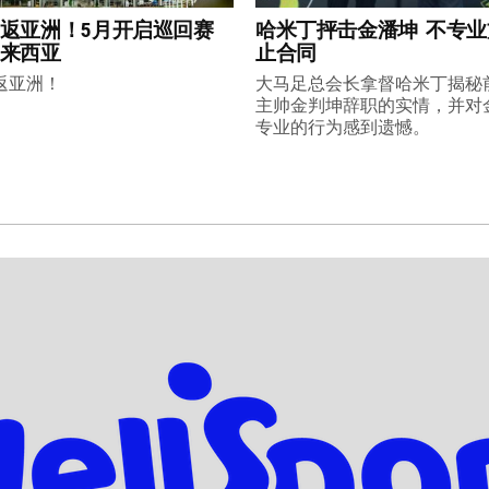
返亚洲！5月开启巡回赛
哈米丁抨击金潘坤 不专
来西亚
止合同
返亚洲！
大马足总会长拿督哈米丁揭秘
主帅金判坤辞职的实情，并对
专业的行为感到遗憾。