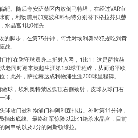
偏靶。随后夸安萨禁区内放倒马特塔，在经过VAR审
球前，利物浦用加克波和科纳特分别替下格拉芬贝赫
，水晶宫1比0领先。
攻的脚步，在第75分钟，阿尤对埃利奥特犯规吃到黄
人应战。
射门打在防守球员身上折射入网，1比1！这是萨拉赫
及法老同时迎来英超生涯第150球里程碑，从而追平欧
位；此外，萨拉赫达成利物浦生涯200球里程碑。
赫做球，埃利奥特禁区弧顶右侧劲射，皮球从球门右
第一球。
头球攻门被利物浦门神阿利森扑出。补时第11分钟，
员挡出底线。最终红军惊险以2比1绝杀水晶宫，目前
分的阿申纳以及2分的阿斯顿维拉。