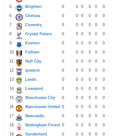
5
Brighton
0
0
0
0
0
0
0
0
0
6
Chelsea
0
0
0
0
0
0
0
0
0
7
Coventry
0
0
0
0
0
0
0
0
0
8
Crystal Palace
0
0
0
0
0
0
0
0
0
9
Everton
0
0
0
0
0
0
0
0
0
10
Fulham
0
0
0
0
0
0
0
0
0
11
Hull City
0
0
0
0
0
0
0
0
0
12
Ipswich
0
0
0
0
0
0
0
0
0
13
Leeds
0
0
0
0
0
0
0
0
0
14
Liverpool
0
0
0
0
0
0
0
0
0
15
Manchester City
0
0
0
0
0
0
0
0
0
16
Manchester United
0
0
0
0
0
0
0
0
0
17
Newcastle
0
0
0
0
0
0
0
0
0
18
Nottingham Forest
0
0
0
0
0
0
0
0
0
19
Sunderland
0
0
0
0
0
0
0
0
0