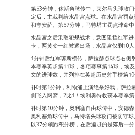
第53分钟，休斯角球传中，莱尔马头球攻门
定后，主裁判给水晶宫点球。在水晶宫罚点
和夸安萨。第57分钟，马特塔主罚点球命中
水晶宫之后采取犯规战术，意图阻挡红军进
卡，两黄变一红被逐出场，水晶宫仅剩10
1分钟后红军琼斯横传，萨拉赫点球点右侧
本赛季英超第11球，各项赛事第14球，埃
文的进球数，并列排在英超历史射手榜第10
补时第1分钟，利物浦上演绝杀好戏，萨拉
侧飞入网窝，2比1！埃利奥特收获本赛季
补时第10分钟，奥利塞自由球传中，安德森
奥利塞角球传中，马特塔头球攻门被防守球
以37分领跑积分榜，在后追赶的是落后一