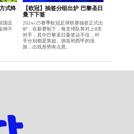
业方式终
【欧冠】抽签分组出炉 巴黎圣日
曼下下签
前国足
2024/25赛季欧冠足球联赛抽签正式出
金帅不
炉，在新赛制下，每支球队将对上8支
对手，其中巴黎圣日曼签运不佳，对
手分别都是英超、德首和西甲的强
旅，出线形势有点悬。