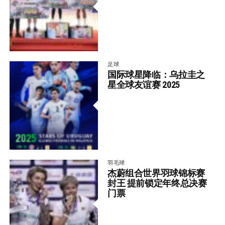
足球
国际球星降临：乌拉圭之
星全球友谊赛 2025
羽毛球
杰蔚组合世界羽球锦标赛
封王 提前锁定年终总决赛
门票