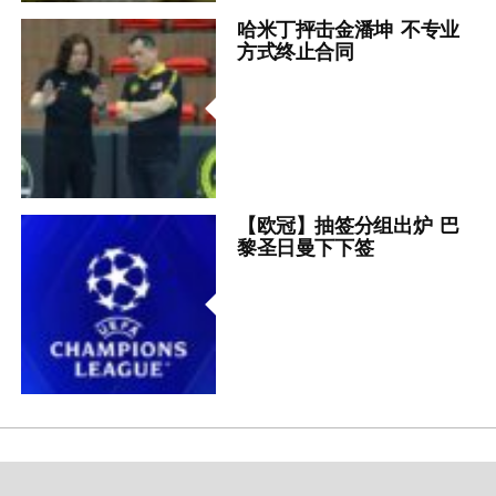
哈米丁抨击金潘坤 不专业
方式终止合同
【欧冠】抽签分组出炉 巴
黎圣日曼下下签