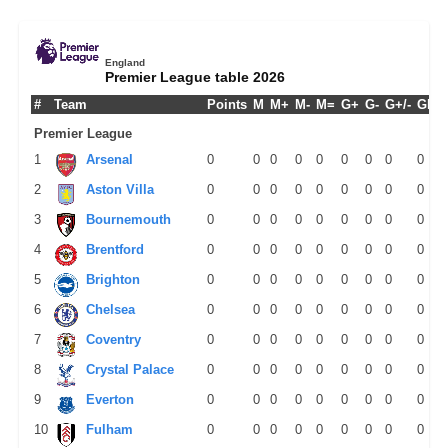
England
Premier League table 2026
#
Team
Points
M
M+
M-
M=
G+
G-
G+/-
GPM
Premier League
1
Arsenal
0
0
0
0
0
0
0
0
0
2
Aston Villa
0
0
0
0
0
0
0
0
0
3
Bournemouth
0
0
0
0
0
0
0
0
0
4
Brentford
0
0
0
0
0
0
0
0
0
5
Brighton
0
0
0
0
0
0
0
0
0
6
Chelsea
0
0
0
0
0
0
0
0
0
7
Coventry
0
0
0
0
0
0
0
0
0
8
Crystal Palace
0
0
0
0
0
0
0
0
0
9
Everton
0
0
0
0
0
0
0
0
0
10
Fulham
0
0
0
0
0
0
0
0
0