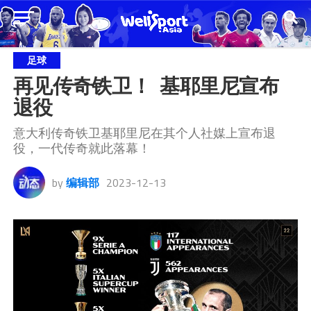
足球
再见传奇铁卫！  基耶里尼宣布
退役
意大利传奇铁卫基耶里尼在其个人社媒上宣布退
役，一代传奇就此落幕！
by
编辑部
2023-12-13