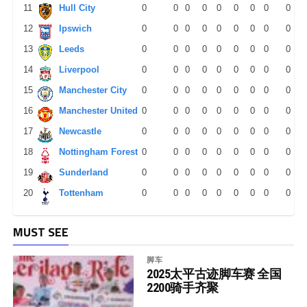
11
Hull City
0
0
0
0
0
0
0
0
0
12
Ipswich
0
0
0
0
0
0
0
0
0
13
Leeds
0
0
0
0
0
0
0
0
0
14
Liverpool
0
0
0
0
0
0
0
0
0
15
Manchester City
0
0
0
0
0
0
0
0
0
16
Manchester United
0
0
0
0
0
0
0
0
0
17
Newcastle
0
0
0
0
0
0
0
0
0
18
Nottingham Forest
0
0
0
0
0
0
0
0
0
19
Sunderland
0
0
0
0
0
0
0
0
0
20
Tottenham
0
0
0
0
0
0
0
0
0
MUST SEE
脚车
2025太平古迹脚车赛 全国
2200骑手齐聚