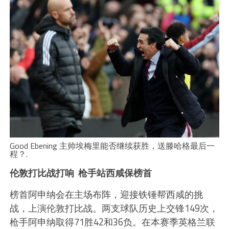
Good Ebening 主帅埃梅里能否继续获胜，送滕哈格最后一
程？.
伦敦打比战打响 枪手站西咸保榜首
榜首阿申纳会在主场布阵，迎接铁锤帮西咸的挑
战，上演伦敦打比战。两支球队历史上交锋149次，
枪手阿申纳取得71胜42和36负。在本赛季英格兰联