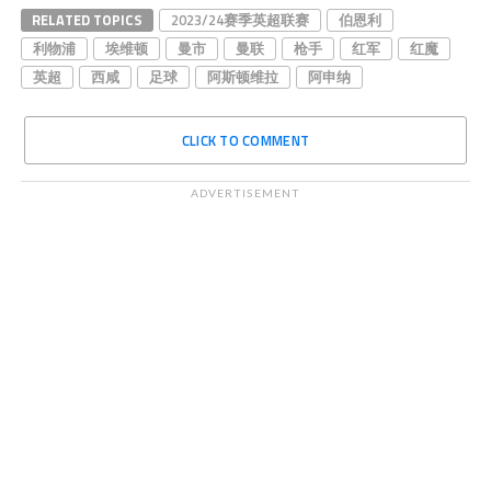
RELATED TOPICS
2023/24赛季英超联赛
伯恩利
利物浦
埃维顿
曼市
曼联
枪手
红军
红魔
英超
西咸
足球
阿斯顿维拉
阿申纳
CLICK TO COMMENT
ADVERTISEMENT