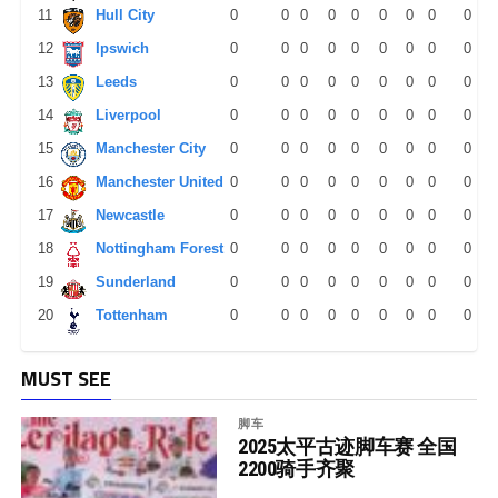
11
Hull City
0
0
0
0
0
0
0
0
0
12
Ipswich
0
0
0
0
0
0
0
0
0
13
Leeds
0
0
0
0
0
0
0
0
0
14
Liverpool
0
0
0
0
0
0
0
0
0
15
Manchester City
0
0
0
0
0
0
0
0
0
16
Manchester United
0
0
0
0
0
0
0
0
0
17
Newcastle
0
0
0
0
0
0
0
0
0
18
Nottingham Forest
0
0
0
0
0
0
0
0
0
19
Sunderland
0
0
0
0
0
0
0
0
0
20
Tottenham
0
0
0
0
0
0
0
0
0
MUST SEE
脚车
2025太平古迹脚车赛 全国
2200骑手齐聚