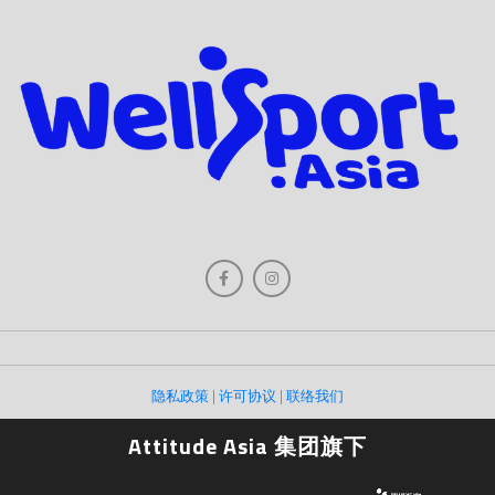
隐私政策
|
许可协议
|
联络我们
Attitude Asia 集团旗下