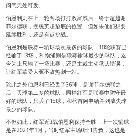
闷气无处可发。
伯恩利则在上一轮客场打打败富咸后，终于超越谢
菲尔德联，摆脱英超垫底的位置，但如果他们想要
延续胜利，还是有点挑战。
伯恩利是联赛中输球场次最多的球队，18轮联赛已
经输了13场，利物浦则是联赛输球最少的球队，迄
今为止只输了一场比赛，还是主裁主动承认错误，
让红军蒙受大冤不敌热刺一站。
除此之外伯恩利已经丢了36球，是谢菲尔德联之
后，丢球第二多的球队，同样红军是联赛中防守最
好的球队，只丢了16球，和榜首阿申纳并列成失球
最少的球队。
不但如此，红军近3战伯恩利保持全胜，上一次输球
是在2021年1月，当时红军主场0比1告负，这也是