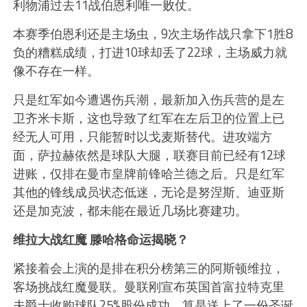
利物浦过去11战伯恩利唯一败仗。
本赛季伯恩利还是主场虫，9次主场作战只拿下1胜8
负的糟糕成绩，打进10球却丢了22球，主场威力就
像不存在一样。
只是红军如今遭遇伤兵潮，最新加入伤兵营的是左
卫齐米卡斯，这也导致了红军在左后卫的位置上已
经无人可用，只能暂时以戈麦斯替代。进攻端方
面，萨拉赫依然是球队大腿，联赛目前已经有12球
进账，仅排在曼市皇牌前锋哈兰德之后。只是红军
其他的锋线成员状态低迷，无论是努涅斯、迪亚斯
还是加克波，都未能在最近几场比赛建功。
维拉大战红魔 滕哈格命运揭晓？
紧接着会上演的是排在积分榜第三的阿斯顿维拉，
客场挑战红魔曼联。曼联刚宣布英国首富拉特克里
夫爵士收购球队25%股份成功，算是送上了一份圣诞